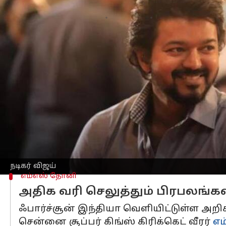
எழுதியவர்
Sep 05, 2024
02:41 pm
Sekar Chinnappan
செய்தி முன்னோட்டம்
2024ஆம் நிதியாண்டில் இந்தியாவில்
வர
முதலிடம் வகிக்கிறார்.
இந்த பட்டியலில் சல்மான் கான், அமிதாப்
நபர்களை விஞ்சி,
நடிகர் விஜய்
இரண்டாவத
ஃபார்ச்சூன் இந்தியா வெளியிட்டுள்ள அற
நடிகர் விஜய் ரூ.80 கோடியும், சல்மான் க
நடிகர் விஜய்
எம்எஸ் தோனி
அதிக வரி செலுத்தும் பிரபலங்கள
ஃபார்ச்சூன் இந்தியா வெளியிட்டுள்ள அறி
சென்னை சூப்பர் கிங்ஸ் கிரிக்கெட் வீரர்
எம