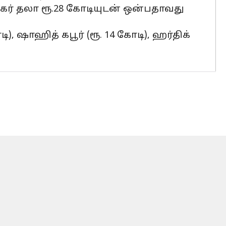
ுல்கர் தலா ரூ.28 கோடியுடன் ஒன்பதாவது
ி), ஷாஹித் கபூர் (ரூ. 14 கோடி), ஹர்திக்