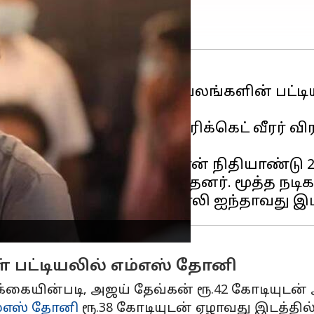
ுமான வரி
செலுத்தும் பிரபலங்களின் பட்டிய
 பச்சன் மற்றும் இந்திய கிரிக்கெட் வீரர் 
ு இடத்தில் உள்ளார்.
ிக்கையின்படி, ஷாருக்கான் நிதியாண்டு 202
ான் ரூ.75 கோடியும் கொடுத்தனர். மூத்த நடிக
் பட்டியலில் எம்எஸ் தோனி
க்கையின்படி, அஜய் தேவ்கன் ரூ.42 கோடியுடன
்எஸ் தோனி
ரூ.38 கோடியுடன் ஏழாவது இடத்தில்