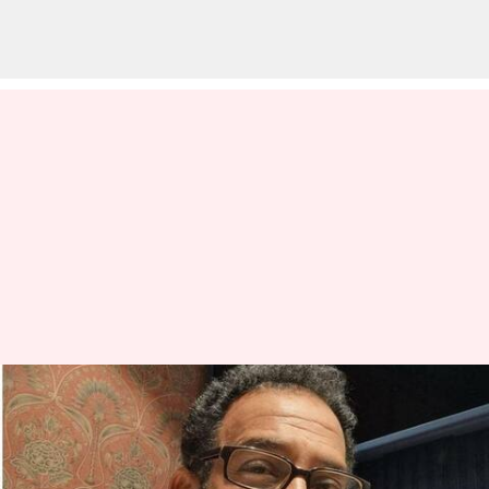
லியோ படத்தில், நாசரின்
சகோதரர் நடிக்கிறார்;
இணையத்தில் கசிந்த