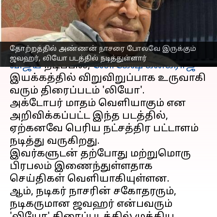
புதுத்தகவல்
எழுதியவர்
May 29, 2023
04:39 pm
Venkatalakshmi V
செய்தி முன்னோட்டம்
தோற்றத்தில் அண்ணன் நாசரை போலவே இருக்கும்
ஜவஹர், லியோ படத்தில் நடித்துள்ளார்
விஜய்
நடிப்பில்,
லோகேஷ் கனகராஜ்
இயக்கத்தில் விறுவிறுப்பாக உருவாகி
வரும் திரைப்படம் 'லியோ'.
அக்டோபர் மாதம் வெளியாகும் என
அறிவிக்கப்பட்ட இந்த படத்தில்,
ஏற்கனவே பெரிய நட்சத்திர பட்டாளம்
நடித்து வருகிறது.
இவர்களுடன் தற்போது மற்றுமொரு
பிரபலம் இணைந்துள்ளதாக
செய்திகள் வெளியாகியுள்ளன.
ஆம், நடிகர் நாசரின் சகோதரரும்,
நடிகருமான ஜவஹர் என்பவரும்