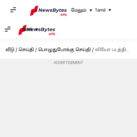
மேலும்
Tamil
Tamil
வீடு
/
செய்தி
/
பொழுதுபோக்கு செய்தி
/
லியோ படத்தில், நாசரின் சகோதரர் நடிக்கிறார்; இணையத்தில் கசிந்த புதுத்தகவல்
ADVERTISEMENT