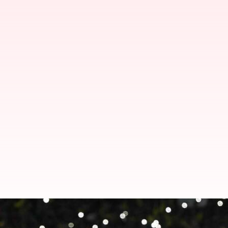
சிஎஸ்கேவில் தோனி இத்தனை
ரவி சாஸ்திரி!