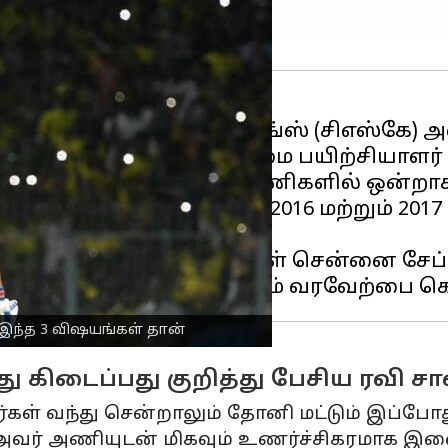
றகும் சென்னை சூப்பர் கிங்ஸ் (சிஎஸ்கே
 அணியின் முன்னாள் தலைமை பயிற்சியாளர் ர
வென்று வெற்றிகரமான அணிகளில் ஒன்றாக 
, அது தடை செய்யப்பட்ட 2016 மற்றும் 20
.
ாக ஐபிஎல் போட்டிகள் சென்னை சேப்பாக
இந்த 3 விஷயங்கள் தான்
து கிடைப்பது குறித்து பேசிய ரவி சா
்கள் வந்து சென்றாலும் தோனி மட்டும் இப்போ
 "அவர் அணியுடன் மிகவும் உணர்ச்சிகரமாக இண