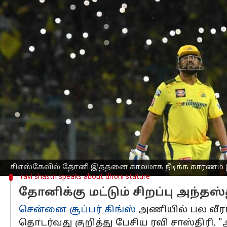
எழுதியவர்
May 10, 2023
07:00 pm
Sekar Chinnappan
செய்தி முன்னோட்டம்
ஐபிஎல்
தொடங்கி 15 ஆண்டுகளுக்குப் பி
நீடிப்பது ஏன் என்பது குறித்து இந்திய
ஐபிஎல்லில் நான்கு முறை பட்டங்களை 
அணியில் 2008 இல் சேர்ந்த எம்எஸ் தோனி
அனைத்து முறையும் விளையாடியுள்ளார்
கடந்த சில ஆண்டுகளாக கொரோனா காரணம
சிஎஸ்கேவில் தோனி இத்தனை காலமாக நீடிக்க காரணம் 
ravi shastri speaks about dhoni stature
தோனிக்கு மட்டும் சிறப்பு அந்தஸ்
சென்னை சூப்பர் கிங்ஸ்
அணியில் பல வீரர
தொடர்வது குறித்து பேசிய ரவி சாஸ்திரி,