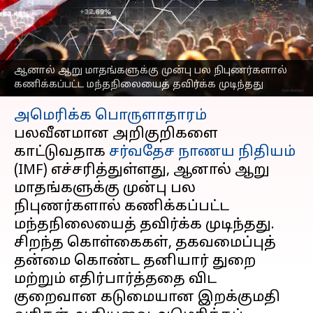
மந்தநிலையைச்
சந்திக்கிறதா?
எழுதியவர்
Oct 09, 2025
11:51 am
Venkatalakshmi V
ஆனால் ஆறு மாதங்களுக்கு முன்பு பல நிபுணர்களால்
கணிக்கப்பட்ட மந்தநிலையைத் தவிர்க்க முடிந்தது
செய்தி முன்னோட்டம்
அமெரிக்க
பொருளாதாரம்
பலவீனமான அறிகுறிகளை
காட்டுவதாக
சர்வதேச நாணய நிதியம்
(IMF) எச்சரித்துள்ளது, ஆனால் ஆறு
மாதங்களுக்கு முன்பு பல
நிபுணர்களால் கணிக்கப்பட்ட
மந்தநிலையைத் தவிர்க்க முடிந்தது.
சிறந்த கொள்கைகள், தகவமைப்புத்
தன்மை கொண்ட தனியார் துறை
மற்றும் எதிர்பார்த்ததை விட
குறைவான கடுமையான இறக்குமதி