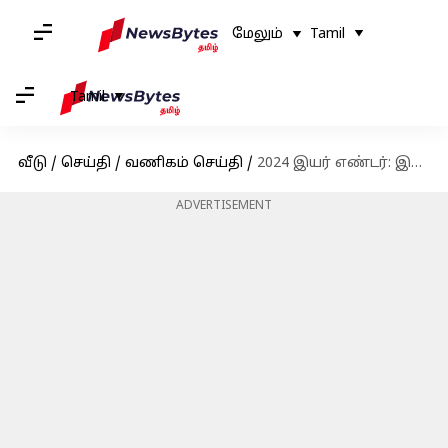
மேலும்
Tamil
Tamil
வீடு
/
செய்தி
/
வணிகம் செய்தி
/
2024 இயர் எண்டர்: இந்தியாவில் டிஜிட்டல் பேமெண்டில் புரட்சியை ஏற்படுத்திய யுபிஐ
ADVERTISEMENT