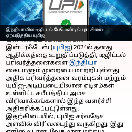
ஏற்படுத்திய யுபிஐ
எழுதியவர்
Dec 05, 2024
07:55 pm
Sekar Chinnappan
செய்தி முன்னோட்டம்
இந்தியாவில் டிஜிட்டல் பேமெண்டில் புரட்சியை
ஏற்படுத்திய யுபிஐ
யுனிஃபைட் பேமெண்ட்ஸ்
இன்டர்ஃபேஸ் (
யுபிஐ
) 2024ல் தனது
ஆதிக்கத்தை உறுதிப்படுத்தி, டிஜிட்டல்
பரிவர்த்தனைகளை
இந்தியா
கையாளும் முறையை மாற்றியுள்ளது.
அதிக பரிவர்த்தனை வரம்புகள் மற்றும்
யுபிஐ-அடிப்படையிலான ஏடிஎம்கள்
உள்ளிட்ட சமீபத்திய அம்ச
விரிவாக்கங்களால் இந்த வளர்ச்சி
அதிகரிக்கப்பட்டுள்ளது.
இதற்கிடையில், யுபிஐ சர்வதேச
அளவில் விரிவடைந்து வருகிறது. இது