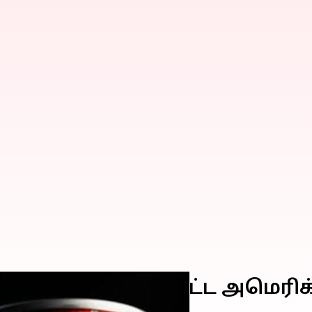
ப்சி, கோக் உள்ளிட்ட அமெர