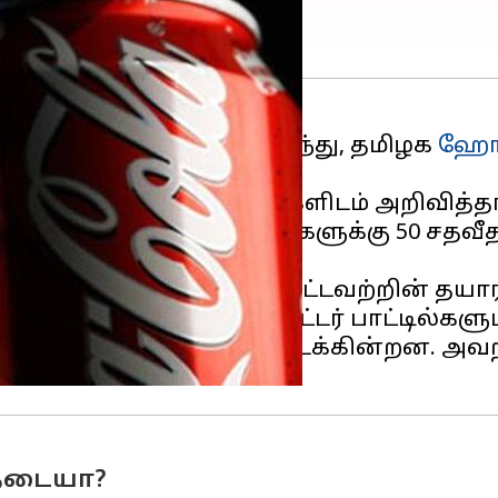
 வரி விதித்ததைத் தொடர்ந்து, தமிழக
ஹோட
ர்மானித்துள்ளது.
்பு இன்று செய்தியாளர்களிடம் அறிவித்தா
மதி செய்யப்படும் பொருட்களுக்கு 50 சதவீத
 பெப்சி, கோக் உள்ளிட்டவற்றின் தயாரி
ரிக்கப்படும் மினரல் வாட்டர் பாட்டில்களும
 மாற்று தயாரிப்புகள் கிடைக்கின்றன. அ
 தடையா?