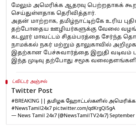
மேலும் அமெரிக்க ஆதரவு பெற்றதாகக் கூறப
செய்துள்ளதாக தெரிவித்தார்.
அதன் மாற்றாக, தமிழ்நாட்டிற்கே உரிய பு
தற்போதைய ஊழியர்களுக்கு வேலை வழங்கப்
கடலூர் மாவட்டம் சிதம்பரத்தை சேர்ந்த
நாமக்கல் நகர் மற்றும் தாலுகாவில் அறிமுக
இதற்கான பேச்சுவார்த்தை இறுதி வடிவம் ப
இந்த முடிவு தற்போது சமூக வலைதளங்களில
ட்விட்டர் அஞ்சல்
Twitter Post
#BREAKING
|| தமிழக ஹோட்டல்களில் அமெரிக்க
#NewsTamil24x7
pic.twitter.com/qdKrgQi5gA
— News Tamil 24x7 (@NewsTamilTV24x7)
September 