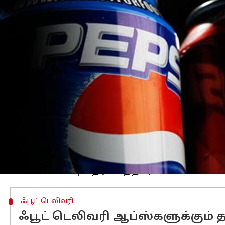
எழுதியவர்
Sep 03, 2025
11:51 am
Venkatalakshmi V
செய்தி முன்னோட்டம்
இந்திய பொருட்களுக்கு
அமெரிக்கா
50%
அமெரிக்கப் பொருட்களை புறக்கணிக்க தீ
இந்த முடிவை சங்கத் தலைவர் வெங்கடசுப
அமெரிக்கா, இந்தியாவில் இருந்து ஏற்று
அவர் தெரிவித்தார்.
இதனையடுத்து, அமெரிக்க நிறுவனங்களான
செய்யப்பட்டதாகவும், அமெரிக்காவில் தயா
இதற்கு மாற்றாக, "இந்தியாவில் தரமான
ஃபூட் டெலிவரி
ஃபூட் டெலிவரி ஆப்ஸ்களுக்கும்