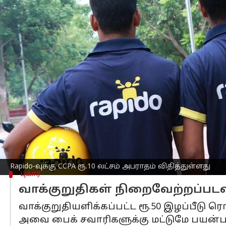
எழுதியவர்
Aug 20, 2025
06:31 pm
Venkatalakshmi V
செய்தி முன்னோட்டம்
உறுதியான சேவைகள் மற்றும் கேஷ்பேக
வாடகை டாக்ஸி நிறுவனமான
Rapido
-வு
விதித்துள்ளது.
இந்த பிரச்சாரங்களால் பாதிக்கப்பட்ட 
உத்தரவிட்டுள்ளது.
"உத்தரவாத ஆட்டோ" மற்றும் "5 நிமிடத்
உத்தரவாதமான சேவைகள் என்ற தோற்றத
Rapido-வுக்கு CCPA ரூ.10 லட்சம் அபராதம் விதித்துள்ளது
புகார்
வாக்குறுதிகள் நிறைவேற்றப்படவ
வாக்குறுதியளிக்கப்பட்ட ரூ.50 இழப்பீட
அவை பைக் சவாரிகளுக்கு மட்டுமே பயன்படுத