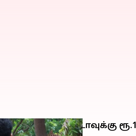
ததற்காக ரேபிடோவுக்கு ரூ.1