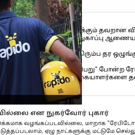
் சலுகைகளை உறுதியளிக்கும் தவறான வ
க்கு மத்திய நுகர்வோர் பாதுகாப்பு ஆணையம்
நுகர்வோருக்கு பணத்தைத் திரும்ப தர ஒழ
தில் ஆட்டோ அல்லது ரூ.50 பெறு" போன்ற ர
்தை உருவாக்கி வாடிக்கையாளர்களை தவ
ில்லை என நுகர்வோர் புகார்
ு ரொக்கமாக வழங்கப்படவில்லை, மாறாக "ரேபிடோ
்தப்படலாம், ஏழு நாட்களுக்கு மட்டுமே செல்ல