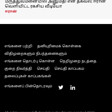
மருத்துவமனையில் அனுமதி என தகவல்; ஈரான்
வெளியிட்ட ரகசிய வீடியோ
ஈரான்
எங்களை பற்றி
தனியுரிமைக் கொள்கை
விதிமுறைகளும் நிபந்தனைகளும்
எங்களை தொடர்பு கொள்ள
நெறிமுறை நடத்தை
குறை நிவர்த்தி
செய்தி
செய்தி காப்பகம்
தலைப்புகள் காப்பகங்கள்
எங்களைப் பின்தொடரவும்