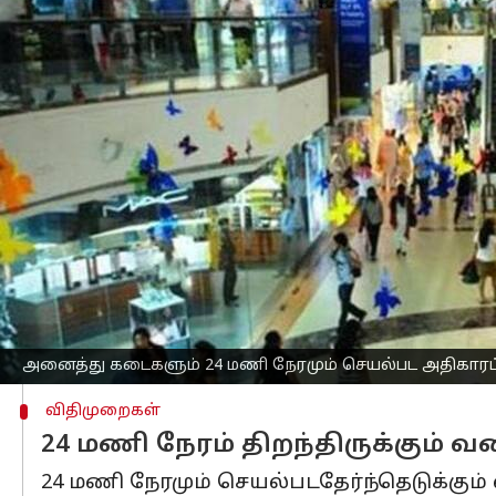
எழுதியவர்
Oct 02, 2025
09:10 am
Venkatalakshmi V
செய்தி முன்னோட்டம்
மகாராஷ்டிரா
அரசு, மதுபானம் விற்பனை
அதிகாரப்பூர்வமாக அனுமதித்துள்ளது.
இந்த முடிவை திறம்பட செயல்படுத்துவது 
சுற்றறிக்கையை வெளியிட்டது.
மகாராஷ்டிரா மாநிலத்தில் உள்ள பெரும
என்றும், அனுமதி அறைகள், பீர் பார்கள
நிறுவனங்கள் மட்டுமே விதிவிலக்கு என்ற
உள்ளூர் அதிகாரிகளும் காவல்துறையினர
அனைத்து கடைகளும் 24 மணி நேரமும் செயல்பட அதிகாரப
விதிமுறைகள்
24 மணி நேரம் திறந்திருக்கும் 
24 மணி நேரமும் செயல்படதேர்ந்தெடுக்கு