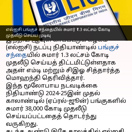
செய்ய எல்ஐசி முடிவு
எழுதியவர்
Aug 11, 2024
07:17 pm
Sekar Chinnappan
செய்தி முன்னோட்டம்
எல்ஐசி பங்குச் சந்தையில் சுமார் ₹1.3 லட்சம் கோடி
முதலீடு செய்ய முடிவு
இந்திய ஆயுள் காப்பீட்டுக் கழகம்
(எல்ஐசி) நடப்பு நிதியாண்டில்
பங்குச்
சந்தை
யில் சுமார் ₹1.3 லட்சம் கோடி
முதலீடு செய்யத் திட்டமிட்டுள்ளதாக
அதன் எம்டி மற்றும் சிஇஓ சித்தார்த்த
மொஹந்தி தெரிவித்தார்.
இந்த மூலோபாய நடவடிக்கை
நிதியாண்டு 2024-25இன் முதல்
காலாண்டில் (ஏப்ரல்-ஜூன்) பங்குகளில்
சுமார் ₹38,000 கோடி முதலீடு
செய்யப்பட்டதைத் தொடர்ந்து
வருகிறது.