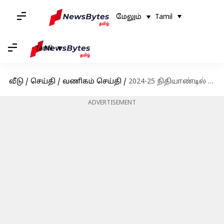
மேலும்
Tamil
Tamil
வீடு
/
செய்தி
/
வணிகம் செய்தி
/
2024-25 நிதியாண்டில் பங்குச் சந்தையில் சுமார் ₹1.3 லட்சம் கோடி முதலீடு செய்ய எல்ஐசி முடிவு
ADVERTISEMENT