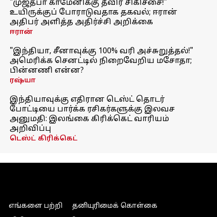
"முஜ்தபா காமேனிக்கு தீவிர சிகிச்சை!"
உயிருக்குப் போராடுவதாக தகவல்; ஈரான்
அதிபர் அளித்த அதிர்ச்சி அறிக்கை
ஈரான்
"இந்தியா, சீனாவுக்கு 100% வரி அச்சுறுத்தல்!"
அமெரிக்க செனட்டில் நிறைவேறிய மசோதா;
பின்னணி என்ன?
ரஷ்யா
இந்தியாவுக்கு எதிரான டெஸ்ட் தொடர்
போட்டியை பார்க்க ரசிகர்களுக்கு இலவச
அனுமதி: இலங்கை கிரிக்கெட் வாரியம்
அறிவிப்பு
டெஸ்ட் கிரிக்கெட்
எங்களை பற்றி
தனியுரிமைக் கொள்கை