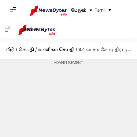
மேலும்
Tamil
Tamil
வீடு
/
செய்தி
/
வணிகம் செய்தி
/
₹4.4 லட்சம் கோடி திரட்டி இந்திய மூலதன சந்தையில் புதிய சாதனை படைத்த எல்ஜி எலெக்ட்ரானிக்ஸ் ஐபிஓ
ADVERTISEMENT