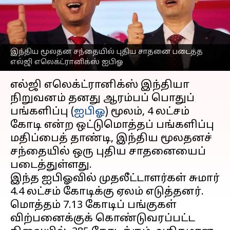
படைத்த எல்ஜி
எலெக்ட்ரானிக்ஸ் ஐபிஓ
எழுதியவர்
Oct 10, 2025
05:44 pm
Sekar Chinnappan
இந்திய மூலதன சந்தையில் புதிய சாதனை படைத்த
எல்ஜி எலெக்ட்ரானிக்ஸ் ஐபிஓ
செய்தி முன்னோட்டம்
எல்ஜி எலெக்ட்ரானிக்ஸ் இந்தியா
நிறுவனம் தனது ஆரம்பப் பொதுப்
பங்களிப்பு (
ஐபிஓ
) மூலம், ₹4 லட்சம்
கோடி என்ற ஒட்டுமொத்தப் பங்களிப்பு
மதிப்பைத் தாண்டி, இந்திய மூலதனச்
சந்தையில் ஒரு புதிய சாதனையைப்
படைத்துள்ளது.
இந்த ஐபிஓவில் முதலீட்டாளர்கள் சுமார்
₹4.4 லட்சம் கோடிக்கு ஏலம் எடுத்தனர்.
மொத்தம் 7.13 கோடிப் பங்குகள்
விற்பனைக்குக் கொண்டுவரப்பட்ட