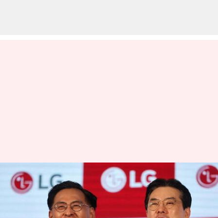
₹4.4 லட்சம் கோடி திரட்டி
இந்திய மூலதன
சந்தையில் புதிய சாதனை