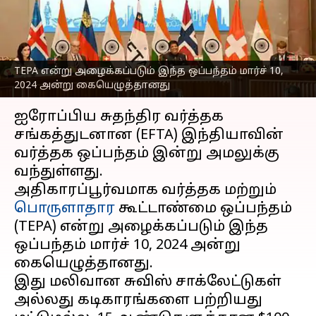
இதன் தாக்கம் எப்படி
இருக்கும்?
எழுதியவர்
Oct 01, 2025
01:19 pm
Venkatalakshmi V
TEPA என்று அழைக்கப்படும் இந்த ஒப்பந்தம் மார்ச் 10,
2024 அன்று கையெழுத்தானது
செய்தி முன்னோட்டம்
ஐரோப்பிய சுதந்திர வர்த்தக
சங்கத்துடனான (EFTA) இந்தியாவின்
வர்த்தக ஒப்பந்தம் இன்று அமலுக்கு
வந்துள்ளது.
அதிகாரப்பூர்வமாக வர்த்தக மற்றும்
பொருளாதார
கூட்டாண்மை ஒப்பந்தம்
(TEPA) என்று அழைக்கப்படும் இந்த
ஒப்பந்தம் மார்ச் 10, 2024 அன்று
கையெழுத்தானது.
இது மலிவான சுவிஸ் சாக்லேட்டுகள்
அல்லது கடிகாரங்களை பற்றியது