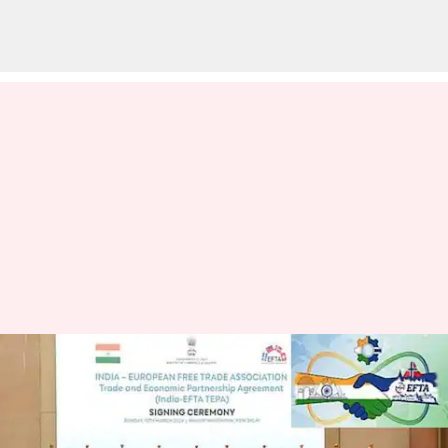
இந்தியா-EFTA வர்த்தக
ஒப்பந்தம் நடைமுறைக்கு
வருகிறது: நுகர்வோருக்கு