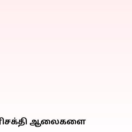
 எரிசக்தி ஆலைகளை