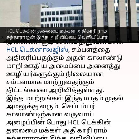
HCLTech திட்டமிட்டுள்ளது
எழுதியவர்
Oct 14, 2025
02:00 pm
Venkatalakshmi V
செய்தி முன்னோட்டம்
HCL டெக்கின் தலைமை மக்கள் அதிகாரி ராம்
சுந்தரராஜன் இந்த அறிவிப்பை வெளியிட்டார்
முன்னணி ஐடி சேவை நிறுவனமான
HCL டெக்னாலஜிஸ்
, சம்பளத்தை
அதிகரிப்பதற்கும் அதன் காலாண்டு
மாறி ஊதிய அமைப்பை அனைத்து
ஊழியர்களுக்கும் நிலையான
சம்பளமாக மாற்றுவதற்கும்
திட்டங்களை அறிவித்துள்ளது.
இந்த மாற்றங்கள் இந்த மாதம் முதல்
அமலுக்கு வரும். செப்டம்பர்
காலாண்டிற்கான வருவாய்
அழைப்பின் போது HCL டெக்கின்
தலைமை மக்கள் அதிகாரி ராம்