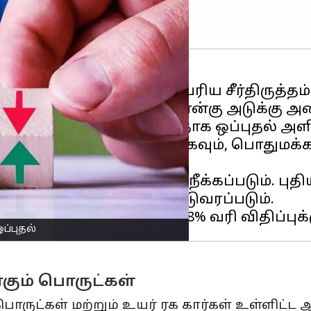
ஜிஎஸ்டி
) முறையில் ஒரு பெரிய சீர்திருத்
ழு (GoM), தற்போதுள்ள நான்கு அடுக்கு அ
ான திட்டத்திற்கு ஒருமனதாக ஒப்புதல் அளி
, வரி அமைப்பை எளிமையாகவும், பொதுமக்க
றும் 28% வரி அடுக்குகள் நீக்கப்படும். புத
ரி விதிப்புக்குள் கொண்டுவரப்படும்.
ப்புதல்
ாகும் பொருட்கள்
ருட்கள் மற்றும் உயர் ரக கார்கள் உள்ளிட்ட ஆ