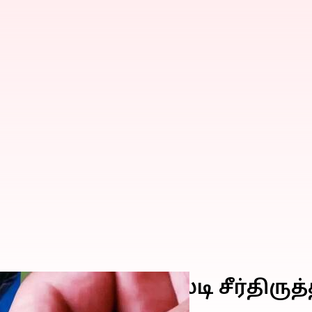
கள் நீக்கம்; ஜிஎஸ்டி சீர்திரு