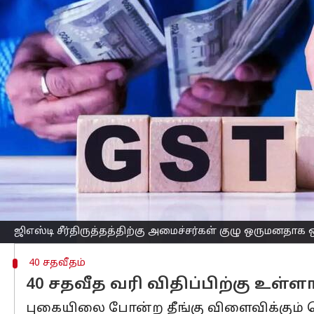
எழுதியவர்
Aug 21, 2025
03:57 pm
Sekar Chinnappan
செய்தி முன்னோட்டம்
இந்தியா
வில் சரக்கு மற்றும் சேவை வரி (
இதற்காக அமைக்கப்பட்ட அமைச்சர்கள் கு
முக்கிய வரி அடுக்குகளாக குறைப்பதற்க
ஜிஎஸ்டி 2.0 என்று அழைக்கப்படும் இது
எதிர்பார்க்கப்படுகிறது.
இந்த திட்டத்தின்படி, தற்போதுள்ள 12% மற்
பொருட்களில் 99% குறைந்தபட்சமான 5% வ
ஜிஎஸ்டி சீர்திருத்தத்திற்கு அமைச்சர்கள் குழு ஒருமனதாக ஒ
40 சதவீதம்
40 சதவீத வரி விதிப்பிற்கு உள்ள
புகையிலை போன்ற தீங்கு விளைவிக்கும் பொ