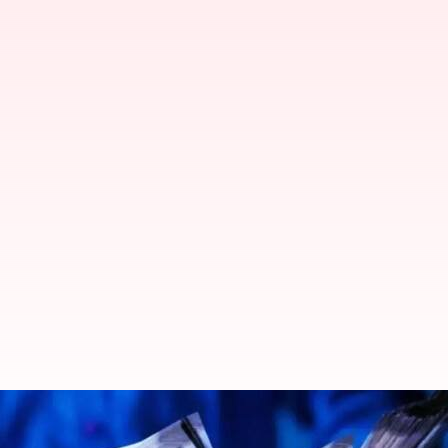
12% மாற்றம் 28% வரி அடுக்கு
ஒருமனதாக ஒப்புதல்