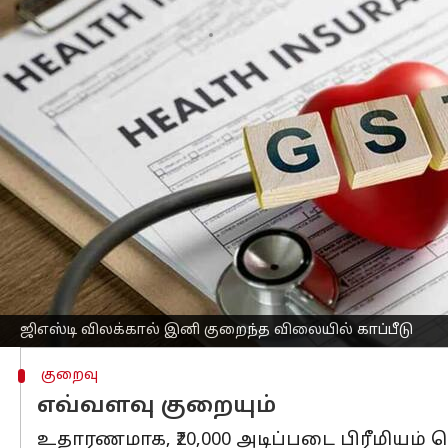
எழுதியவர்
Sep 05, 2025
11:23 am
Sekar Chinnappan
செய்தி முன்னோட்டம்
கோடிக்கணக்கான பாலிசிதாரர்களுக்குப் 
பிரீமியங்களுக்கான சரக்கு மற்றும் சேவை
அறிவித்துள்ளது.
இந்த முக்கிய மாற்றம் செப்டம்பர் 22 ஆம்
மத்திய நிதி அமைச்சர் நிர்மலா சீதாராமன
ஜிஎஸ்டி
அமைப்பை 5% மற்றும் 18% என இர
இந்த முடிவால், காப்பீடு சேவைகள் இனி 
ஜிஎஸ்டி விலக்கால் இனி குறைந்த விலையில் காப்பீடு
குறைவு
எவ்வளவு குறையும்
உதாரணமாக, ₹20,000 அடிப்படை பிரீமியம் கொ