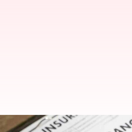
ஜிஎஸ்டி விலக்கால் இனி கு
கிடைக்கும்?