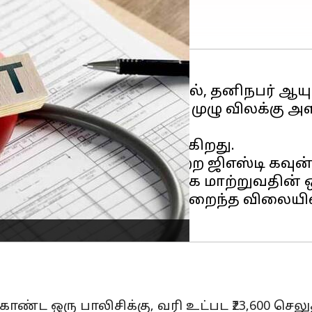
பயன் அளிக்கும் வகையில், தனிநபர் ஆயுள்
 வரியிலிருந்து (ஜிஎஸ்டி) முழு விலக்கு அ
 தேதி முதல் அமலுக்கு வருகிறது.
் தலைமையில் நடைபெற்ற ஜிஎஸ்டி கவுன்சில்
ு அடுக்கு வரி அமைப்பாக மாற்றுவதின் ஒர
பொதுமக்களுக்கு மிகக் குறைந்த விலையில் 
ண்ட ஒரு பாலிசிக்கு, வரி உட்பட ₹23,600 செலு