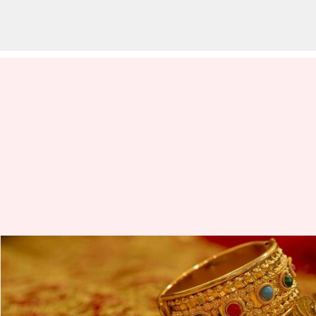
இன்றைய தங்கம் வெள்ளி
விலை நிலவரம்:
அக்டோபர் 24