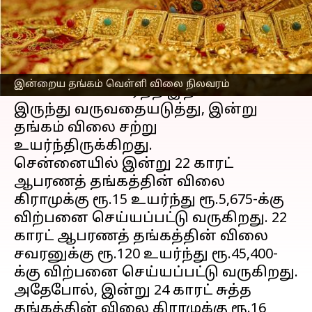
எழுதியவர்
Oct 24, 2023
12:56 pm
Prasanna Venkatesh
செய்தி முன்னோட்டம்
கடந்த சில வாரங்களாகவே
தங்கம்
இன்றைய தங்கம் வெள்ளி விலை நிலவரம்
வெள்ளி விலை
ஏற்ற இறக்கமாக
இருந்து வருவதையடுத்து, இன்று
தங்கம் விலை சற்று
உயர்ந்திருக்கிறது.
சென்னையில் இன்று 22 காரட்
ஆபரணத் தங்கத்தின் விலை
கிராமுக்கு ரூ.15 உயர்ந்து ரூ.5,675-க்கு
விற்பனை செய்யப்பட்டு வருகிறது. 22
காரட் ஆபரணத் தங்கத்தின் விலை
சவரனுக்கு ரூ.120 உயர்ந்து ரூ.45,400-
க்கு விற்பனை செய்யப்பட்டு வருகிறது.
அதேபோல், இன்று 24 காரட் சுத்த
தங்கத்தின் விலை கிராமுக்கு ரூ.16