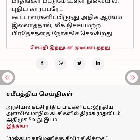
மாதங்கள் மட்டுமே உள்ள நிலையில்,
புதிய கார்ப்பரேட்
கூட்டாளர்களிடமிருந்து அதிக ஆர்வம்
இல்லாததால், லீக் நிச்சயமற்ற
பிரதேசத்தை நோக்கிச் செல்கிறது.
செய்தி இத்துடன் முடிவடைந்தது
சமீபத்திய செய்திகள்
அரசியல் கட்சி நிதிப் பங்களிப்பு: இந்திய
அளவில் மாநில கட்சிகளில் திமுக முதலிடம்;
அதிமுக 5வது இடம்
இந்தியா
"முஜ்தபா காமேனிக்கு தீவிர சிகிச்சை!"