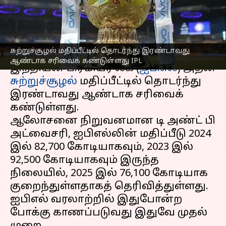
வருகிறது
எழுதியவர்
Oct 15, 2025
03:02 pm
Venkatalakshmi V
செய்தி முன்னோட்டம்
சுற்றுச்சூழல் மதிப்பீட்டில் தொடர்ந்து இரண்டாவது
ஆண்டாக சரிவைக் கண்டுள்ளது IPL
இந்தியன் பிரீமியர் லீக் (
ஐபிஎல்
) அதன்
சுற்றுச்சூழல்
மதிப்பீட்டில் தொடர்ந்து
இரண்டாவது ஆண்டாக சரிவைக்
கண்டுள்ளது.
ஆலோசனை நிறுவனமான டி அண்ட் பி
அட்வைசரி, ஐபிஎல்லின் மதிப்பீடு 2024
இல் ₹82,700 கோடியாகவும், 2023 இல்
₹92,500 கோடியாகவும் இருந்த
நிலையில், 2025 இல் ₹76,100 கோடியாக
குறைந்துள்ளதாகத் தெரிவித்துள்ளது.
ஐபிஎல் வரலாற்றில் இதுபோன்ற
போக்கு காணப்படுவது இதுவே முதல்