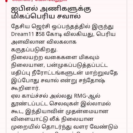
ஐபிஎல் அணிகளுக்கு
மிகப்பெரிய சவால்
தேசிய ஜெர்சி ஒப்பந்தத்தில் இருந்து
Dream11 ₹358 கோடி விலகியது, பெரிய
அளவிலான விலகலாக
கருதப்படுகிறது.
நிலையற்ற வகைகளை மிகவும்
நிலையான, பன்முகப்படுத்தப்பட்ட
மதிப்பு நீரோட்டங்களுடன் மாற்றுவதே
இப்போது சவால் என்று சந்தோஷ்
கூறினார்.
ஏல காய்ச்சல் அல்லது RMG-ஆல்
தூண்டப்பட்ட செலவுகள் இல்லாமல்
கூட, இந்தியாவின் முதன்மையான
விளையாட்டு லீக் நிலையான
முறையில் தொடர்ந்து வளர வேண்டும்