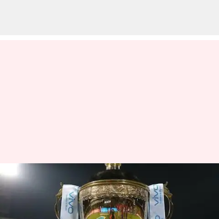
ஐபிஎல் மதிப்பீடு இரண்டு
ஆண்டுகளாக
தொடர்ச்சியாக சரிந்து