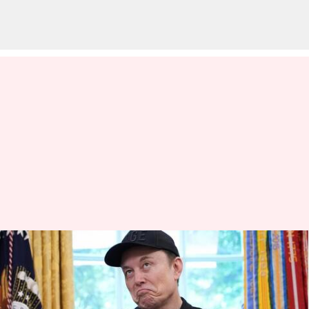
500 பில்லியன் டாலரை
நெருங்கும் எலான் மஸ்க்
சொத்து மதிப்பு- Forbes