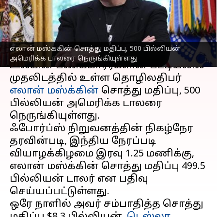
கணிப்பு!
எழுதியவர்
Oct 02, 2025
09:52 am
Venkatalakshmi V
செய்தி முன்னோட்டம்
எலான் மஸ்க்கின் சொத்து மதிப்பு, 500 பில்லியன்
அமெரிக்க டாலரை நெருங்கியுள்ளது
உலகின் பணக்காரர்களின் பட்டியலில்
முதலிடத்தில் உள்ள தொழிலதிபர்
எலான் மஸ்க்கின்
சொத்து மதிப்பு, 500
பில்லியன் அமெரிக்க டாலரை
நெருங்கியுள்ளது.
ஃபோர்ப்ஸ் நிறுவனத்தின் நிகழ்நேர
தரவின்படி, இந்திய நேரப்படி
வியாழக்கிழமை இரவு 1.25 மணிக்கு,
எலான் மஸ்க்கின் சொத்து மதிப்பு 499.5
பில்லியன் டாலர் என பதிவு
செய்யப்பட்டுள்ளது.
ஒரே நாளில் அவர் சம்பாதித்த சொத்து