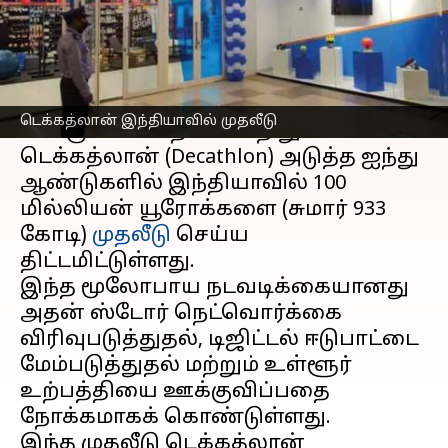
எழுதியவர்
Aug 22, 2024
11:49 am
Sekar Chinnappan
செய்தி முன்னோட்டம்
புகழ்பெற்ற பிரெஞ்சு
விளையாட்டு
டெக்கத்லான் இந்தியாவில் முதலீடு
பொருட்கள் விற்பனை நிறுவனமான
டெக்கத்லான் (Decathlon) அடுத்த ஐந்து
ஆண்டுகளில் இந்தியாவில் 100
மில்லியன் யூரோக்களை (சுமார் ₹933
கோடி)
முதலீடு
செய்ய
திட்டமிட்டுள்ளது.
இந்த மூலோபாய நடவடிக்கையானது
அதன் ஸ்டோர் நெட்வொர்க்கை
விரிவுபடுத்துதல், டிஜிட்டல் ஈடுபாட்டை
மேம்படுத்துதல் மற்றும் உள்ளூர்
உற்பத்தியை ஊக்குவிப்பதை
நோக்கமாகக் கொண்டுள்ளது.
இந்த முதலீடு டெக்கத்லான்