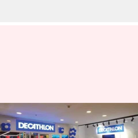
₹933 கோடியை
இந்தியாவில் முதலீடு
செய்கிறது டெக்கத்லான்