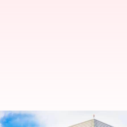
ஆயிரக்கணக்காக ஊழியர்களை