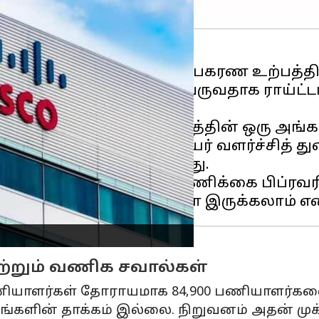
ெற்ற நெட்வொர்க்கிங் உபகரண உற்பத்த
க் குறைக்கத் தயாராகி வருவதாக ராய்ட்டர
கத்தின்
இரண்டாவது கட்டத்தின் ஒரு அங்க
் செக்யூரிட்டி போன்ற உயர் வளர்ச்சித்
ுவனம் திட்டமிட்டுள்ளது.
ழியர்களின் சரியான எண்ணிக்கை பிப்ரவரியி
ற்றும் வணிக சவால்கள்
ணியாளர்கள் தோராயமாக 84,900 பணியாளர்களை
ங்களின் தாக்கம் இல்லை. நிறுவனம் அதன் முக