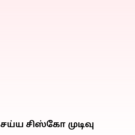
ய்ய சிஸ்கோ முடிவு