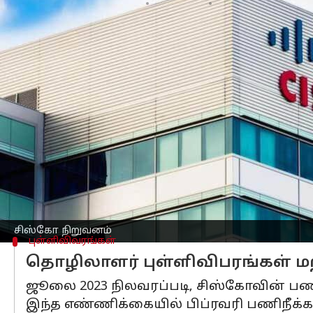
எழுதியவர்
Aug 10, 2024
11:29 am
Sekar Chinnappan
செய்தி முன்னோட்டம்
அமெரிக்கா
வை தளமாகக் கொண்ட புகழ்ப
குறிப்பிடத்தக்க அளவில் பணியாளர்களை
தெரிவித்துள்ளது.
இந்த நடவடிக்கை இந்த ஆண்டு
பணிநீக்
செயற்கை நுண்ணறிவு (ஏஐ) மற்றும் சைபர
ஆயிரக்கணக்கான வேலைகளை நிறுத்த நிற
இந்த ஆட்குறைப்பால் பாதிக்கப்படும் ஊ
சிஸ்கோ நிறுவனம்
புள்ளிவிவரங்கள்
தொழிலாளர் புள்ளிவிபரங்கள் ம
ஜூலை 2023 நிலவரப்படி, சிஸ்கோவின் ப
இந்த எண்ணிக்கையில் பிப்ரவரி பணிநீக்க