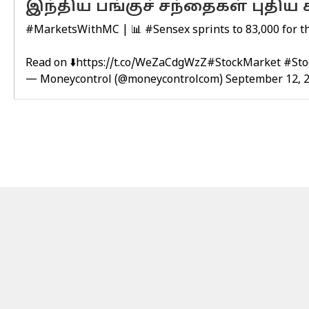
இந்திய பங்குச் சந்தைகள் புதி
#MarketsWithMC
| 📊
#Sensex
sprints to 83,000 for t
Read on ⬇️
https://t.co/WeZaCdgWzZ
#StockMarket
#Sto
— Moneycontrol (@moneycontrolcom)
September 12, 