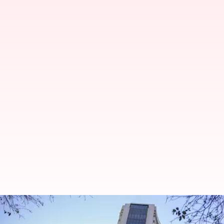
இந்திய பங்குச் சந்தை வரல
சென்செக்ஸ்