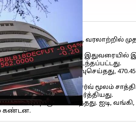
,439.55 புள்ளிகள் உயர்ந்து, வரலாற்றில் 
வில் 82,962.71 புள்ளிகளுடன் இதுவரையில்
 வலுவான வாங்குதலால் உந்தப்பட்டது.
க்க முன்னேற்றத்தைப் பதிவுசெய்தது, 470.45 
ட அமெரிக்க பெடரல் ரிசர்வ் மூலம் சாத்த
்களின்
நம்பிக்கையை உயர்த்தியது.
ன உணர்வுக்கு பங்களித்தது. ஐடி, வங்கி,