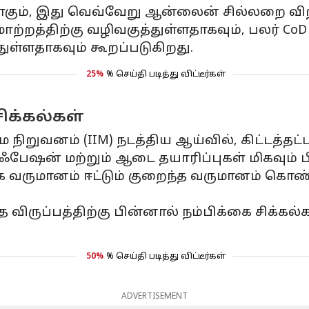
ுதலாகும், இது வெவ்வேறு ஆன்லைன் சில்லறை 
ற்றத்திற்கு வழிவகுத்துள்ளதாகவும், பலர் CoD 
துள்ளதாகவும் கூறப்படுகிறது.
25%
% செய்தி படித்து விட்டீர்கள்
சிக்கல்கள்
ிறுவனம் (IIM) நடத்திய ஆய்வில், கிட்டத்தட
ல் ஃபேஷன் மற்றும் ஆடை தயாரிப்புகள் மிகவும
வாக வருமானம் ஈட்டும் குறைந்த வருமானம் கொண
த விருப்பத்திற்கு பின்னால் நம்பிக்கை சிக்க
50%
% செய்தி படித்து விட்டீர்கள்
ADVERTISEMENT