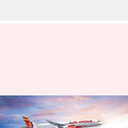
பாகிஸ்தான் வான்வெளி
மூடலால் ஏர்
இந்தியாவுக்கு ₹4,000 கோடி