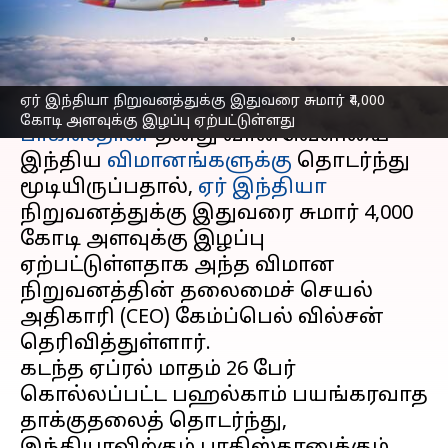
இழப்பு: CEO தகவல்
எழுதியவர்
Oct 29, 2025
02:56 pm
Venkatalakshmi V
செய்தி முன்னோட்டம்
ஏர் இந்தியா நிறுவனத்துக்கு இதுவரை சுமார் ₹4,000
கோடி அளவுக்கு இழப்பு ஏற்பட்டுள்ளது
பாகிஸ்தான்
தனது வான்வெளியை
இந்திய
விமானங்களுக்கு
தொடர்ந்து
மூடியிருப்பதால்,
ஏர் இந்தியா
நிறுவனத்துக்கு இதுவரை சுமார் ₹4,000
கோடி அளவுக்கு இழப்பு
ஏற்பட்டுள்ளதாக அந்த விமான
நிறுவனத்தின் தலைமைச் செயல்
அதிகாரி (CEO) கேம்ப்பெல் வில்சன்
தெரிவித்துள்ளார்.
கடந்த ஏப்ரல் மாதம் 26 பேர்
கொல்லப்பட்ட பஹல்காம் பயங்கரவாத
தாக்குதலைத் தொடர்ந்து,