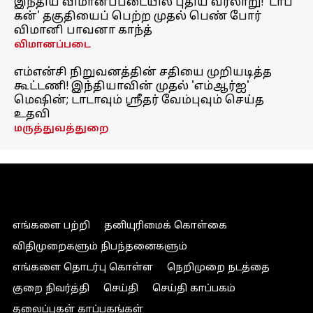
இந்திய விமானப்படையில் புதிய வரலாறு! 'டாப்
கன்' தகுதியைப் பெற்ற முதல் பெண் போர்
விமானி பாவனா காந்த்
விமானப்படை
எம்என்சி நிறுவனத்தின் சதியை முறியடித்த
கூட்டணி! இந்தியாவின் முதல் 'எம்ஆர்ஐ'
மெஷின்; டாடாவும் ஸ்ரீதர் வேம்புவும் செய்த
உதவி
மருத்துவத்துறை
எங்களை பற்றி
தனியுரிமைக் கொள்கை
விதிமுறைகளும் நிபந்தனைகளும்
எங்களை தொடர்பு கொள்ள
நெறிமுறை நடத்தை
குறை நிவர்த்தி
செய்தி
செய்தி காப்பகம்
தலைப்புகள் காப்பகங்கள்