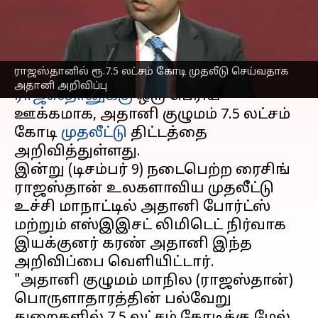
குழுமம் அறிவிப்பு
எழுதியவர்
Dec 09, 2024
07:26 pm
Sekar Chinnappan
செய்தி முன்னோட்டம்
ராஜஸ்தானில் ரூ.7.5 லட்சம் கோடி முதலீடு செய்வதாக
அதானி அறிவிப்பு
ராஜஸ்தானுக்கு
ஒரு பெரிய
ஊக்கமாக, அதானி குழுமம் ₹7.5 லட்சம்
கோடி
முதலீட்டு
திட்டத்தை
அறிவித்துள்ளது.
இன்று (டிசம்பர் 9) நடைபெற்ற ரைசிங்
ராஜஸ்தான் உலகளாவிய முதலீட்டு
உச்சி மாநாட்டில் அதானி போர்ட்ஸ்
மற்றும் எஸ்இஇசட் லிமிடெட் நிர்வாக
இயக்குனர் கரண் அதானி இந்த
அறிவிப்பை வெளியிட்டார்.
"அதானி குழுமம் மாநில (ராஜஸ்தான்)
பொருளாதாரத்தின் பல்வேறு