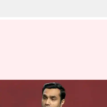
ராஜஸ்தான் மாநிலத்தில்
₹7.5 லட்சம் கோடி முதலீடு
செய்வதாக அதானி