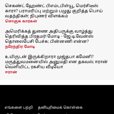
செகண்ட் ஹேண்ட் பிஎம்டபிள்யூ, மெர்சிடீஸ்
காரா? பராமரிப்பு மற்றும் பழுது குறித்த பொய்
வதந்திகள்; நிபுணர் விளக்கம்
சொகுசு கார்கள்
அமெரிக்கத் துணை அதிபருக்கு வாழ்த்து
தெரிவித்த பிரதமர்! மோடி - ஜே.டி.வேன்ஸ்
தொலைபேசி பேச்சு; பின்னணி என்ன?
நரேந்திர மோடி
உயிருடன் இருக்கிறாரா முஜ்தபா கமேனி?
மருத்துவமனையில் அனுமதி என தகவல்; ஈரான்
வெளியிட்ட ரகசிய வீடியோ
ஈரான்
எங்களை பற்றி
தனியுரிமைக் கொள்கை