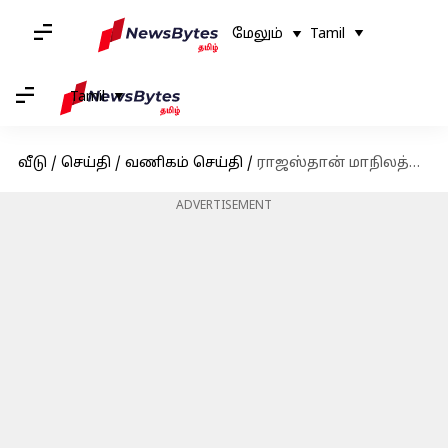
மேலும்
Tamil
Tamil
வீடு
/
செய்தி
/
வணிகம் செய்தி
/
ராஜஸ்தான் மாநிலத்தில் ₹7.5 லட்சம் கோடி முதலீடு செய்வதாக அதானி குழுமம் அறிவிப்பு
ADVERTISEMENT