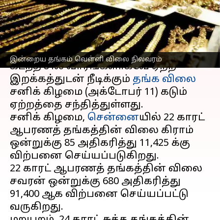
நிலவரம்
எழுதியவர்
Oct 11, 2025
10:12 am
Sekar Chinnappan
செய்தி முன்னோட்டம்
இன்றைய தங்கம் வெள்ளி விலை நிலவரம்
கடந்த சில வாரங்களாகவே ஏற்ற
இறக்கத்துடன் நீடிக்கும்
தங்க விலை
சனிக் கிழமை (அக்டோபர் 11) கடும்
ஏற்றத்தை சந்தித்துள்ளது.
சனிக் கிழமை,
சென்னை
யில் 22 காரட்
ஆபரணத் தங்கத்தின் விலை கிராம்
ஒன்றுக்கு ₹85 அதிகரித்து ₹11,425 க்கு
விற்பனை செய்யப்படுகிறது.
22 காரட் ஆபரணத் தங்கத்தின் விலை
சவரன் ஒன்றுக்கு ₹680 அதிகரித்து
₹91,400 ஆக விற்பனை செய்யப்பட்டு
வருகிறது.