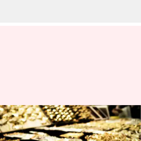
தங்கம் விலை ₹91,400க்கு
விற்பனை; இன்றைய
(அக்டோபர் 11) விலை