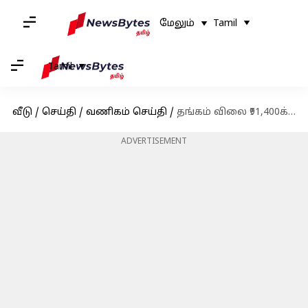
மேலும்
Tamil
Tamil
வீடு
/
செய்தி
/
வணிகம் செய்தி
/
தங்கம் விலை ₹91,400க்கு விற்பனை; இன்றைய (அக்டோபர் 11) விலை நிலவரம்
ADVERTISEMENT