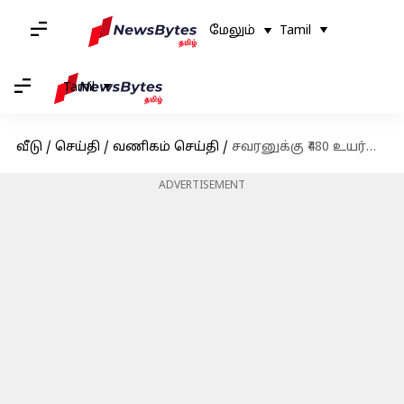
மேலும்
Tamil
Tamil
வீடு
/
செய்தி
/
வணிகம் செய்தி
/
சவரனுக்கு ₹480 உயர்வு; இன்றைய (செப்டம்பர் 29) தங்கம் வெள்ளி விலை நிலவரம்
ADVERTISEMENT