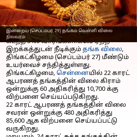
நிலவரம்
எழுதியவர்
Sep 29, 2025
09:59 am
Sekar Chinnappan
செய்தி முன்னோட்டம்
இன்றைய (செப்டம்பர் 29) தங்கம் வெள்ளி விலை
நிலவரம்
கடந்த சில வாரங்களாகவே ஏற்ற
இறக்கத்துடன் நீடிக்கும்
தங்க விலை
,
திங்கட்கிழமை (செப்டம்பர் 27) மீண்டும்
உயர்வைச் சந்தித்துள்ளது.
திங்கட்கிழமை,
சென்னை
யில் 22 காரட்
ஆபரணத் தங்கத்தின் விலை கிராம்
ஒன்றுக்கு ₹60 அதிகரித்து ₹10,700 க்கு
விற்பனை செய்யப்படுகிறது.
22 காரட் ஆபரணத் தங்கத்தின் விலை
சவரன் ஒன்றுக்கு ₹480 அதிகரித்து
₹85,600 ஆக விற்பனை செய்யப்பட்டு
வருகிறது.