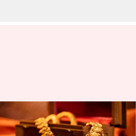
சவரனுக்கு ₹480 உயர்வு;
இன்றைய (செப்டம்பர் 29)
தங்கம் வெள்ளி விலை