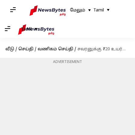
மேலும்
Tamil
Tamil
வீடு
/
செய்தி
/
வணிகம் செய்தி
/
சவரனுக்கு ₹720 உயர்வு; இன்றைய (செப்டம்பர் 27) தங்கம் வெள்ளி விலை நிலவரம்
ADVERTISEMENT