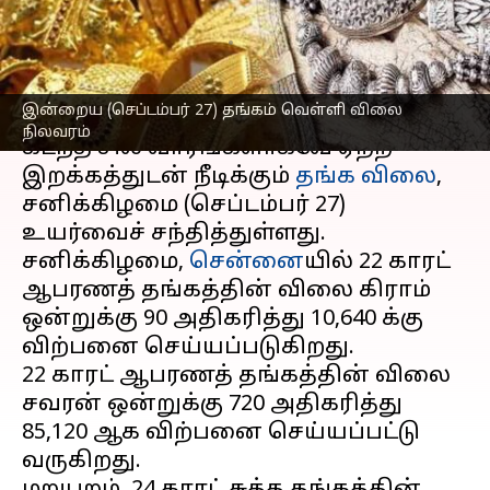
நிலவரம்
எழுதியவர்
Sep 27, 2025
10:25 am
Sekar Chinnappan
செய்தி முன்னோட்டம்
இன்றைய (செப்டம்பர் 27) தங்கம் வெள்ளி விலை
நிலவரம்
கடந்த சில வாரங்களாகவே ஏற்ற
இறக்கத்துடன் நீடிக்கும்
தங்க விலை
,
சனிக்கிழமை (செப்டம்பர் 27)
உயர்வைச் சந்தித்துள்ளது.
சனிக்கிழமை,
சென்னை
யில் 22 காரட்
ஆபரணத் தங்கத்தின் விலை கிராம்
ஒன்றுக்கு ₹90 அதிகரித்து ₹10,640 க்கு
விற்பனை செய்யப்படுகிறது.
22 காரட் ஆபரணத் தங்கத்தின் விலை
சவரன் ஒன்றுக்கு ₹720 அதிகரித்து
₹85,120 ஆக விற்பனை செய்யப்பட்டு
வருகிறது.