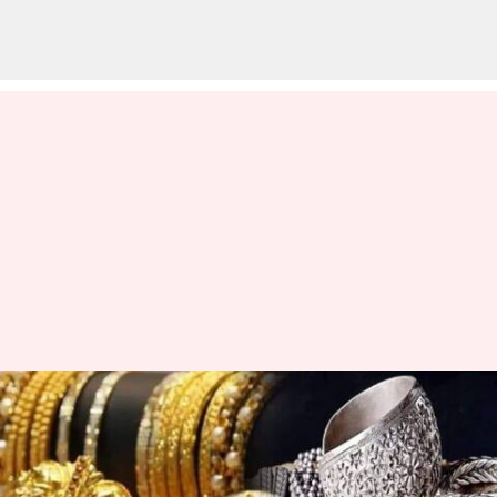
சவரனுக்கு ₹720 உயர்வு;
இன்றைய (செப்டம்பர் 27)
தங்கம் வெள்ளி விலை