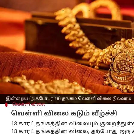
எழுதியவர்
Oct 18, 2025
10:55 am
Sekar Chinnappan
செய்தி முன்னோட்டம்
சமீப காலமாக கடும் விலை உயர்வை சந்த
சந்தித்துள்ளது.
சனிக் கிழமை,
சென்னை
யில் 22 காரட் 
செய்யப்படுகிறது.
22 காரட் ஆபரணத் தங்கத்தின் விலை சவரன
மறுபுறம், 24 காரட் சுத்த தங்கத்தின் வி
இன்றைய (அக்டோபர் 18) தங்கம் வெள்ளி விலை நிலவரம்
வெள்ளி விலை
வெள்ளி விலை கடும் வீழ்ச்சி
18 காரட் தங்கத்தின் விலையும் குறைந்துள்
18 காரட் தங்கத்தின் விலை, தற்போது ஒரு கிர