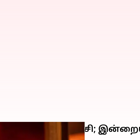
ாறுமாறான வீழ்ச்சி; இன்றை