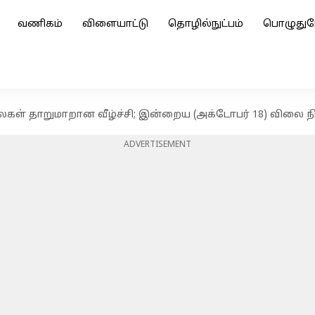
வணிகம்
விளையாட்டு
தொழில்நுட்பம்
பொழுதுப
ைகள் தாறுமாறான வீழ்ச்சி; இன்றைய (அக்டோபர் 18) விலை ந
ADVERTISEMENT