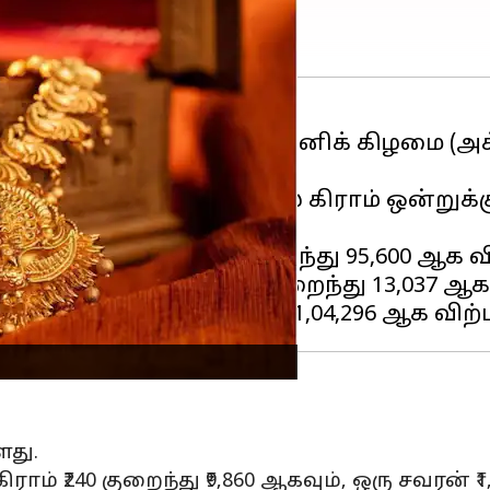
ித்து வரும்
தங்க விலை
சனிக் கிழமை (அக
ஆபரணத் தங்கத்தின் விலை கிராம் ஒன்றுக்கு 
் ஒன்றுக்கு ₹2,000 குறைந்து ₹95,600 ஆக 
லை கிராம் ஒன்றுக்கு ₹272 குறைந்து ₹13,037
ளது.
ாம் ₹240 குறைந்து ₹9,860 ஆகவும், ஒரு சவரன் ₹1,