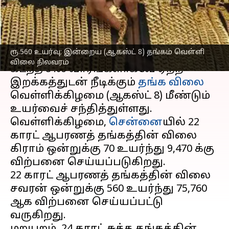
நிலவரம்
எழுதியவர்
Aug 08, 2025
10:17 am
Sekar Chinnappan
செய்தி முன்னோட்டம்
ரூ.560 உயர்வு; இன்றைய (ஆகஸ்ட் 8) தங்கம் வெள்ளி
விலை நிலவரம்
கடந்த சில வாரங்களாகவே ஏற்ற
இறக்கத்துடன் நீடிக்கும்
தங்க விலை
வெள்ளிக்கிழமை (ஆகஸ்ட் 8) மீண்டும்
உயர்வைச் சந்தித்துள்ளது.
வெள்ளிக்கிழமை,
சென்னை
யில் 22
காரட் ஆபரணத் தங்கத்தின் விலை
கிராம் ஒன்றுக்கு ₹70 உயர்ந்து ₹9,470 க்கு
விற்பனை செய்யப்படுகிறது.
22 காரட் ஆபரணத் தங்கத்தின் விலை
சவரன் ஒன்றுக்கு ₹560 உயர்ந்து ₹75,760
ஆக விற்பனை செய்யப்பட்டு
வருகிறது.