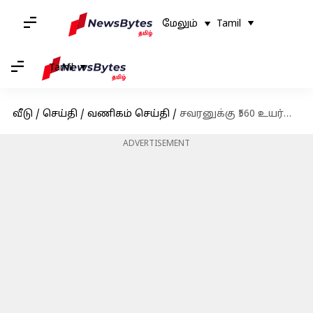
மேலும்
Tamil
Tamil
வீடு
/
செய்தி
/
வணிகம் செய்தி
/
சவரனுக்கு ₹560 உயர்வு; இன்றைய (ஆகஸ்ட் 8) தங்கம் வெள்ளி விலை நிலவரம்
ADVERTISEMENT