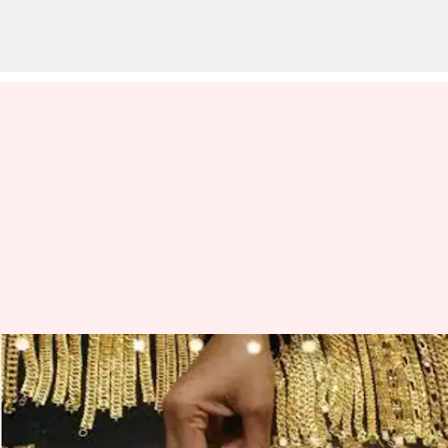
சவரனுக்கு ₹560 உயர்வு;
இன்றைய (ஆகஸ்ட் 8)
தங்கம் வெள்ளி விலை