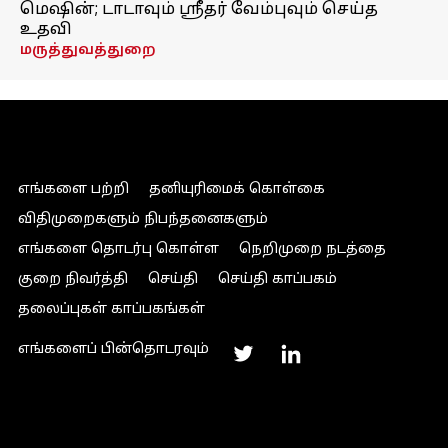
மெஷின்; டாடாவும் ஸ்ரீதர் வேம்புவும் செய்த
உதவி
மருத்துவத்துறை
எங்களை பற்றி
தனியுரிமைக் கொள்கை
விதிமுறைகளும் நிபந்தனைகளும்
எங்களை தொடர்பு கொள்ள
நெறிமுறை நடத்தை
குறை நிவர்த்தி
செய்தி
செய்தி காப்பகம்
தலைப்புகள் காப்பகங்கள்
எங்களைப் பின்தொடரவும்