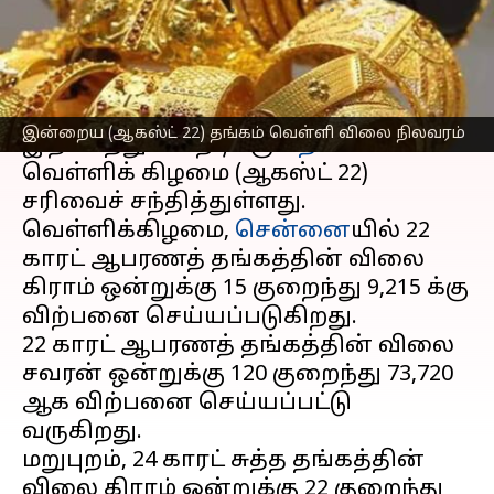
எழுதியவர்
Aug 22, 2025
10:49 am
Sekar Chinnappan
செய்தி முன்னோட்டம்
கடந்த சில வாரங்களாகவே ஏற்ற
இன்றைய (ஆகஸ்ட் 22) தங்கம் வெள்ளி விலை நிலவரம்
இறக்கத்துடன் நீடிக்கும்
தங்க விலை
வெள்ளிக் கிழமை (ஆகஸ்ட் 22)
சரிவைச் சந்தித்துள்ளது.
வெள்ளிக்கிழமை,
சென்னை
யில் 22
காரட் ஆபரணத் தங்கத்தின் விலை
கிராம் ஒன்றுக்கு ₹15 குறைந்து ₹9,215 க்கு
விற்பனை செய்யப்படுகிறது.
22 காரட் ஆபரணத் தங்கத்தின் விலை
சவரன் ஒன்றுக்கு ₹120 குறைந்து ₹73,720
ஆக விற்பனை செய்யப்பட்டு
வருகிறது.
மறுபுறம், 24 காரட் சுத்த தங்கத்தின்
விலை கிராம் ஒன்றுக்கு ₹22 குறைந்து