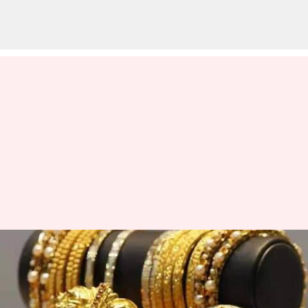
₹120 சரிவு; இன்றைய
(ஆகஸ்ட் 21) தங்கம்
வெள்ளி விலை நிலவரம்