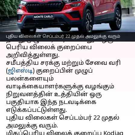
எழுதியவர்
Sep 10, 2025
02:57 pm
Venkatalakshmi V
செய்தி முன்னோட்டம்
ஸ்கோடா
ஆட்டோ இந்தியா நிறுவனம்
புதிய விலைகள் செப்டம்பர் 22 முதல் அமலுக்கு வரும்
தனது முழு
கார்
வரிசையிலும் ஒரு
பெரிய விலைக் குறைப்பை
அறிவித்துள்ளது.
சமீபத்திய சரக்கு மற்றும் சேவை வரி
(
ஜிஎஸ்டி
) குறைப்பின் முழுப்
பலன்களையும்
வாடிக்கையாளர்களுக்கு வழங்கும்
நிறுவனத்தின் உத்தியின் ஒரு
பகுதியாக இந்த நடவடிக்கை
எடுக்கப்பட்டுள்ளது.
புதிய விலைகள் செப்டம்பர் 22 முதல்
அமலுக்கு வரும்.
மிகப்பெரிய விலைக் குறைப்பு Kodiaq