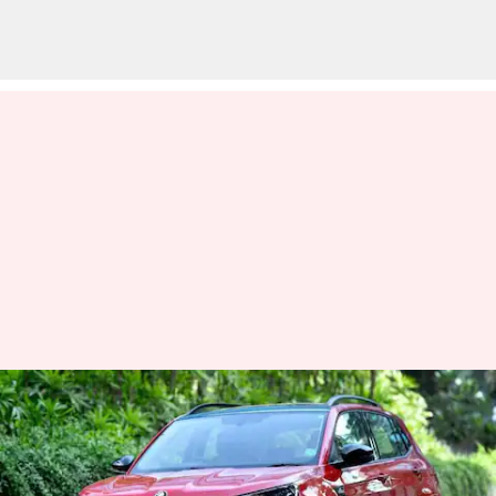
ஜிஎஸ்டி 2.0: ஸ்கோடா
கார்கள் ₹3.3 லட்சம் வரை
விலை குறையும்