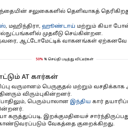
சந்தையின் சலுகைகளில் தெளிவாகத் தெரிகிறது
ஸ்
, மஹிந்திரா,
ஹூண்டாய்
மற்றும் கியா போன
்நுட்பங்களில் முதலீடு செய்கின்றன.
ரை, ஆட்டோமேட்டிக் வாகனங்கள் ஏற்கனவே ந
50%
% செய்தி படித்து விட்டீர்கள்
டும் AT கார்கள்
்பு வருமானம் பெருகுதல் மற்றும் வசதிக்காக 
ரும் விரும்புகின்றனர்.
போதிலும், பெரும்பாலான
இந்திய
கார் தயாரிப
ின்றனர்.
கருத்துப்படி, இறக்குமதியைச் சார்ந்திருப்ப
 கொண்டுவரப்படும் வேகத்தை குறைக்கிறது.