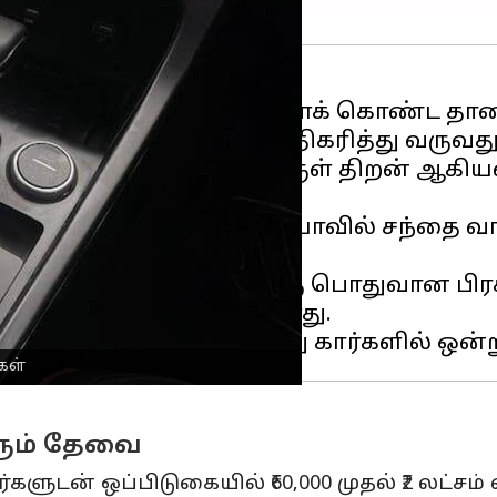
ட்டோமேட்டிக் கியர்களைக் கொண்ட தானிய
ர்களின்
எண்ணிக்கை அதிகரித்து வருவது 
மேம்படுத்தப்பட்ட எரிபொருள் திறன் ஆகி
கார்கள் இப்போது இந்தியாவில் சந்தை வ
போக்குவரத்து நெரிசல் ஒரு பொதுவான பிரச
ுறிப்பாக அதிகமாக உள்ளது.
கள்
ரும் தேவை
ளுடன் ஒப்பிடுகையில் ₹60,000 முதல் ₹2 லட்ச