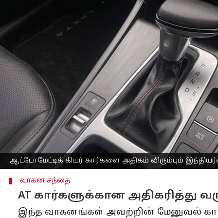
எழுதியவர்
Oct 13, 2024
01:52 pm
Sekar Chinnappan
செய்தி முன்னோட்டம்
அதிக விலை கொண்டதாக இருந்தாலும், ஆ
தேர்வு செய்யும் இந்திய
கார் உரிமையாள
எளிமையான ஓட்டுநர் அனுபவம் மற்றும் 
தூண்டப்படுகிறது.
ஜாடோ டைனமிக்ஸின் தரவுகளின்படி, AT 
உள்ளது.
இது கடந்த 2020இல் 16% ஆக இருந்தது. 
சந்தைகளில் AT கார்களுக்கான தேவை க
ஆட்டோமேட்டிக் கியர் கார்களை அதிகம் விரும்பும் இந்தியர்
வாகன சந்தை
AT கார்களுக்கான அதிகரித்து வ
இந்த வாகனங்கள் அவற்றின் மேனுவல் கார்க