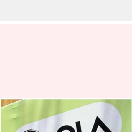
ஓலா எலக்ட்ரிக் சாதனை:
உள்நாட்டில்
உருவாக்கப்பட்ட ஃபெரைட்