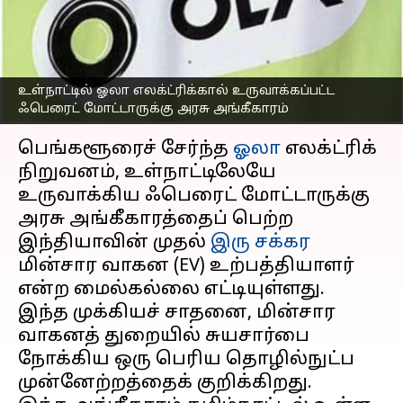
மோட்டாருக்கு அரசு
அங்கீகாரம்
எழுதியவர்
Oct 06, 2025
07:25 pm
Sekar Chinnappan
உள்நாட்டில் ஓலா எலக்ட்ரிக்கால் உருவாக்கப்பட்ட
ஃபெரைட் மோட்டாருக்கு அரசு அங்கீகாரம்
செய்தி முன்னோட்டம்
பெங்களூரைச் சேர்ந்த
ஓலா
எலக்ட்ரிக்
நிறுவனம், உள்நாட்டிலேயே
உருவாக்கிய ஃபெரைட் மோட்டாருக்கு
அரசு அங்கீகாரத்தைப் பெற்ற
இந்தியாவின் முதல்
இரு சக்கர
மின்சார வாகன (EV) உற்பத்தியாளர்
என்ற மைல்கல்லை எட்டியுள்ளது.
இந்த முக்கியச் சாதனை, மின்சார
வாகனத் துறையில் சுயசார்பை
நோக்கிய ஒரு பெரிய தொழில்நுட்ப
முன்னேற்றத்தைக் குறிக்கிறது.