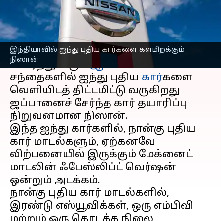
எழுதியவர்
Dec 19, 2023
11:58 am
Prasanna Venkatesh
செய்தி முன்னோட்டம்
இந்தியாவில் ஐந்து புதிய கார்களை களமிறக்கும்
இந்தியா மற்றும் உலகின் பிற
நிஸான்
வளர்ந்து வரும்
ஆட்டோமொபைல்
சந்தைகளில் ஐந்து புதிய
கார்
களை
வெளியிடத் திட்டமிட்டு வருகிறது
ஜப்பானைச் சேர்ந்த கார் தயாரிப்பு
நிறுவனமான நிஸான்.
இந்த ஐந்து கார்களில், நான்கு புதிய
கார் மாடல்களும், ஏற்கனவே
விற்பனையில் இருக்கும் மேக்னைட்
மாடலின் ஃபேஸ்லிப்ட் வெர்ஷன்
ஒன்றும் அடக்கம்.
நான்கு புதிய கார் மாடல்களில்,
இரண்டு எஸ்யூவிக்கள், ஒரு எம்பிவி
மற்றும் ஒரு தொடக்க நிலை