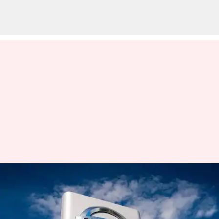
இந்தியாவில் ஐந்து புதிய
கார்களை களமிறக்கும்
நிஸான்