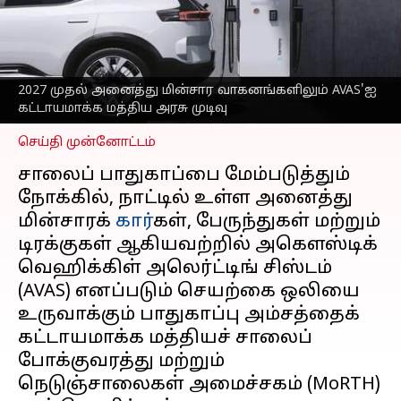
வாகனங்களிலும் AVAS'ஐ
கட்டாயமாக்க மத்திய அரசு
முடிவு
எழுதியவர்
Sep 29, 2025
04:53 pm
2027 முதல் அனைத்து மின்சார வாகனங்களிலும் AVAS'ஐ
Sekar Chinnappan
கட்டாயமாக்க மத்திய அரசு முடிவு
செய்தி முன்னோட்டம்
சாலைப் பாதுகாப்பை மேம்படுத்தும்
நோக்கில், நாட்டில் உள்ள அனைத்து
மின்சாரக்
கார்
கள், பேருந்துகள் மற்றும்
டிரக்குகள் ஆகியவற்றில் அகௌஸ்டிக்
வெஹிக்கிள் அலெர்ட்டிங் சிஸ்டம்
(AVAS) எனப்படும் செயற்கை ஒலியை
உருவாக்கும் பாதுகாப்பு அம்சத்தைக்
கட்டாயமாக்க மத்தியச் சாலைப்
போக்குவரத்து மற்றும்
நெடுஞ்சாலைகள் அமைச்சகம் (MoRTH)