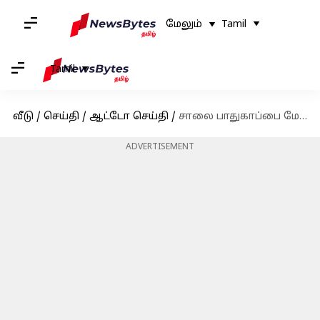
மேலும்
Tamil
Tamil
வீடு
/
செய்தி
/
ஆட்டோ செய்தி
/
சாலை பாதுகாப்பை மேம்படுத்த 2027 முதல் அனைத்து மின்சார வாகனங்களிலும் AVAS'ஐ கட்டாயமாக்க மத்திய அரசு முடிவு
ADVERTISEMENT