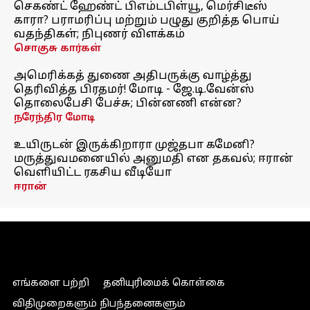
செகண்ட் ஹேண்ட் பிஎம்டபிள்யூ, மெர்சிடீஸ்
காரா? பராமரிப்பு மற்றும் பழுது குறித்த பொய்
வதந்திகள்; நிபுணர் விளக்கம்
சொகுசு கார்கள்
அமெரிக்கத் துணை அதிபருக்கு வாழ்த்து
தெரிவித்த பிரதமர்! மோடி - ஜே.டி.வேன்ஸ்
தொலைபேசி பேச்சு; பின்னணி என்ன?
நரேந்திர மோடி
உயிருடன் இருக்கிறாரா முஜ்தபா கமேனி?
மருத்துவமனையில் அனுமதி என தகவல்; ஈரான்
வெளியிட்ட ரகசிய வீடியோ
ஈரான்
எங்களை பற்றி
தனியுரிமைக் கொள்கை
விதிமுறைகளும் நிபந்தனைகளும்