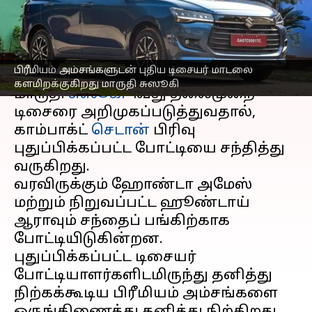
டிசையர் மாடல்
எழுதியவர்
Nov 07, 2024
08:29 pm
Sekar Chinnappan
செய்தி முன்னோட்டம்
பிரீமியம் அம்சங்களுடன் புதிய டிசையர் மாடலை
களமிறக்குகிறது மாருதி சுஸூகி
மாருதி
சுஸூகி
4வது தலைமுறை
டிசைரை அறிமுகப்படுத்துவதால்,
காம்பாக்ட்
செடான்
பிரிவு
புதுப்பிக்கப்பட்ட போட்டியை சந்தித்து
வருகிறது.
வரவிருக்கும் ஹோண்டா அமேஸ்
மற்றும் நிறுவப்பட்ட ஹூண்டாய்
ஆராவும் சந்தைப் பங்கிற்காக
போட்டியிடுகின்றன.
புதுப்பிக்கப்பட்ட டிசையர்
போட்டியாளர்களிடமிருந்து தனித்து
நிற்கக்கூடிய பிரீமியம் அம்சங்களை