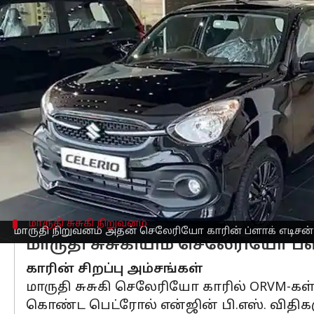
எழுதியவர்
Apr 01, 2023
01:49 pm
Siranjeevi
செய்தி முன்னோட்டம்
பிரபல கார் நிறுவனமான
மாருதி சுசுகி
ச
இந்த ப்ளாக் எடிஷன் அனைத்து கார்களுக்
மாருதி இந்த ப்ளாக் எடிஷன் அறிமுகப்படு
தற்போது இந்த காரின் எக்ஸ்ஷோரூம் வில
செய்யவில்லை. ஆனால் ஏப்ரல் முதல் கார
முக்கியமாக டாப் வேரியண்ட்களில் மட்ட
மாருதி சுசுகி நிறுவனம்
மாருதி நிறுவனம் அதன் செலேரியோ காரின் ப்ளாக் எடிசன
மாருதி சுசுகியிம் செலேரியோ ப்ள
காரின் சிறப்பு அம்சங்கள்
மாருதி சுசுகி செலேரியோ காரில் ORVM-கள்
கொண்ட பெட்ரோல் என்ஜின் பி.எஸ். விதிகள