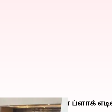
சுசுகி செலேரியோ ப்ளாக் எட