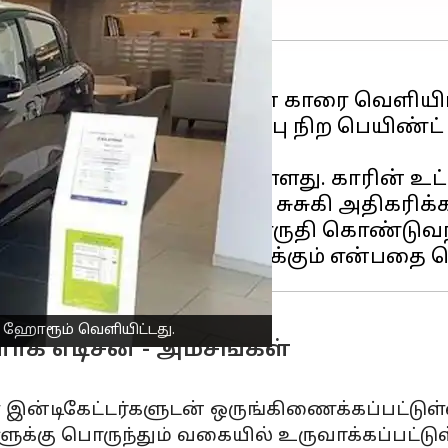
ெலேரியோ ப்ளாக் எடிஷன் காரை வெளியிட்
கும் பேர்ல் மிட்நைட் கருப்பு நிற பெயிண்
த்துகிறது.
ையாக 5.35 லட்சமாக உள்ளது. காரின் உட்பு
்களின் விலையை மாருதி சுசுகி அதிகரிக்
ுமே பிளாக் எடிசன்களை மாருதி கொண்டுவந
் ஹோரூம் வெளியிட்டது.
ாக் எடிசன் - அம்சங்கள்
 இன்டிகேட்டர்களுடன் ஒருங்கிணைக்கப்பட்டுள்ள
ுக்கு பொருந்தும் வகையில் உருவாக்கப்பட்டுள