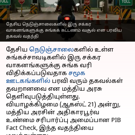
சுங்கக் கட்டணம் வசூலா?
உண்மை இதுதான்
எழுதியவர்
Aug 21, 2025
05:20 pm
Sekar Chinnappan
தேசிய நெடுஞ்சாலைகளில் இரு சக்கர
வாகனங்களுக்கு சுங்கக் கட்டணம் வசூல் என பரவிய
தகவல் வதந்தி
செய்தி முன்னோட்டம்
தேசிய
நெடுஞ்சாலை
களில் உள்ள
சுங்கச்சாவடிகளில் இரு சக்கர
வாகனங்களுக்கு சுங்க வரி
விதிக்கப்படுவதாக
சமூக
ஊடகங்களில்
பரவி வரும் தகவல்கள்
தவறானவை என மத்திய அரசு
தெளிவுபடுத்தியுள்ளது.
வியாழக்கிழமை (ஆகஸ்ட் 21) அன்று,
மத்திய அரசின் அதிகாரபூர்வ
உண்மை சரிபார்ப்பு அமைப்பான PIB
Fact Check, இந்த வதந்தியை