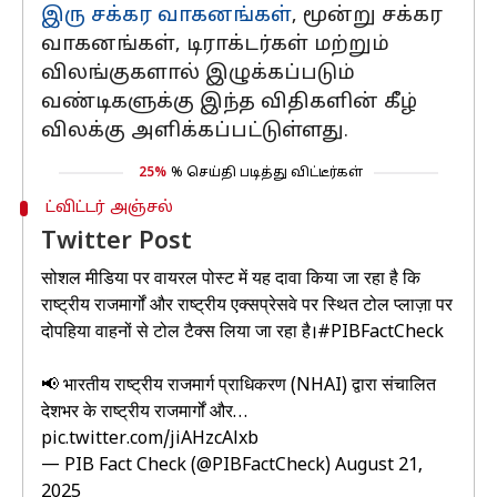
இரு சக்கர வாகனங்கள்
, மூன்று சக்கர
வாகனங்கள், டிராக்டர்கள் மற்றும்
விலங்குகளால் இழுக்கப்படும்
வண்டிகளுக்கு இந்த விதிகளின் கீழ்
விலக்கு அளிக்கப்பட்டுள்ளது.
25%
% செய்தி படித்து விட்டீர்கள்
ட்விட்டர் அஞ்சல்
Twitter Post
सोशल मीडिया पर वायरल पोस्ट में यह दावा किया जा रहा है कि
राष्ट्रीय राजमार्गों और राष्ट्रीय एक्सप्रेसवे पर स्थित टोल प्लाज़ा पर
दोपहिया वाहनों से टोल टैक्स लिया जा रहा है।
#PIBFactCheck
📢 भारतीय राष्ट्रीय राजमार्ग प्राधिकरण (NHAI) द्वारा संचालित
देशभर के राष्ट्रीय राजमार्गों और…
pic.twitter.com/jiAHzcAlxb
— PIB Fact Check (@PIBFactCheck)
August 21,
2025