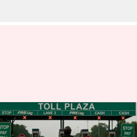
தேசிய
நெடுஞ்சாலைகளில் இரு
சக்கர வாகனங்களுக்கு