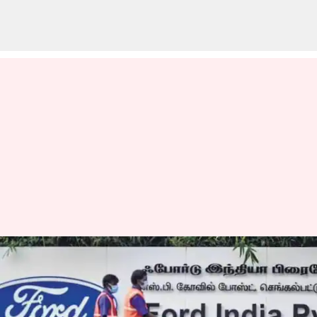
மீண்டும் இந்தியாவிற்குள்
நுழையும் ஃபோர்டு,
எலெக்ட்ரிக்