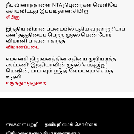
நீட் வினாத்தாளை NTA நிபுணர்கள் வெளியே
கசியவிட்டது இப்படி தான்: சிபிஐ
சிபிஐ
இந்திய விமானப்படையில் புதிய வரலாறு! 'டாப்
கன்' தகுதியைப் பெற்ற முதல் பெண் போர்
விமானி பாவனா காந்த்
விமானப்படை
எம்என்சி நிறுவனத்தின் சதியை முறியடித்த
கூட்டணி! இந்தியாவின் முதல் 'எம்ஆர்ஐ'
மெஷின்; டாடாவும் ஸ்ரீதர் வேம்புவும் செய்த
உதவி
மருத்துவத்துறை
எங்களை பற்றி
தனியுரிமைக் கொள்கை
விதிமுறைகளும் நிபந்தனைகளும்