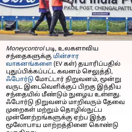
வாகனங்களில் கவனம்
செலுத்தும்: அறிக்கை
எழுதியவர்
Sep 23, 2024
06:30 pm
Venkatalakshmi V
செய்தி முன்னோட்டம்
Moneycontrol
படி, உலகளாவிய
சந்தைகளுக்கு
மின்சார
வாகனங்களை
(EV கள்) தயாரிப்பதில்
புதுப்பிக்கப்பட்ட கவனம் செலுத்தி,
ஃபோர்டு
மோட்டார் நிறுவனம், மூன்று
வருட இடைவெளிக்குப் பிறகு இந்திய
சந்தையில் மீண்டும் நுழைய உள்ளது.
ஃபோர்டு நிறுவனம் மாறிவரும் தேவை
முறைகள் மற்றும் தொழில்நுட்ப
முன்னேற்றங்களுக்கு ஏற்ப இந்த
மூலோபாய மாற்றத்தினை கொண்டு