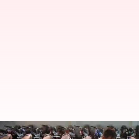
ஜிஎஸ்டி விகிதக் குறைப்ப
விற்பனை அதிகரிக்கும்: கி