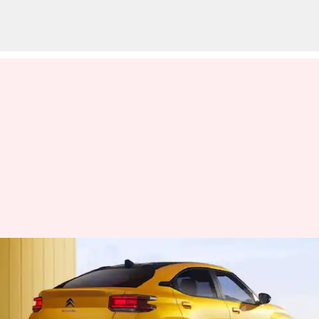
ரூ.7.99 லட்சம் ஆரம்ப
விலையில் பசால்ட் கூபே-
எஸ்யூவியை இந்தியாவில்