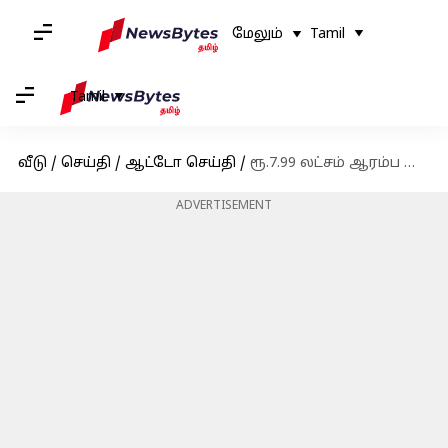
மேலும்
Tamil
Tamil
வீடு
/
செய்தி
/
ஆட்டோ செய்தி
/
ரூ.7.99 லட்சம் ஆரம்ப விலையில் பசால்ட் கூபே-எஸ்யூவியை இந்தியாவில் களமிறக்கியது சிட்ரோயன்
ADVERTISEMENT