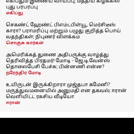
எகிப்தும் இணைய வாய்ப்பு; மத்திய கிழக்கில்
புது பரபரப்பு
எகிப்து
செகண்ட் ஹேண்ட் பிஎம்டபிள்யூ, மெர்சிடீஸ்
காரா? பராமரிப்பு மற்றும் பழுது குறித்த பொய்
வதந்திகள்; நிபுணர் விளக்கம்
சொகுசு கார்கள்
அமெரிக்கத் துணை அதிபருக்கு வாழ்த்து
தெரிவித்த பிரதமர்! மோடி - ஜே.டி.வேன்ஸ்
தொலைபேசி பேச்சு; பின்னணி என்ன?
நரேந்திர மோடி
உயிருடன் இருக்கிறாரா முஜ்தபா கமேனி?
மருத்துவமனையில் அனுமதி என தகவல்; ஈரான்
வெளியிட்ட ரகசிய வீடியோ
ஈரான்