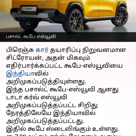
களமிறக்கியது
சிட்ரோயன்
எழுதியவர்
Aug 10, 2024
12:21 pm
Sekar Chinnappan
பசால்ட் கூபே-எஸ்யூவி
செய்தி முன்னோட்டம்
பிரெஞ்சு
கார்
தயாரிப்பு நிறுவனமான
சிட்ரோயன், அதன் மிகவும்
எதிர்பார்க்கப்பட்ட கூபே-எஸ்யூவியை
இந்தியா
வில்
அறிமுகப்படுத்தியுள்ளது.
இந்த பசால்ட் கூபே-எஸ்யூவி ஆனது
டாடா கர்வ் எஸ்யூவி
அறிமுகப்படுத்தப்பட்ட சிறிது
நேரத்திலேயே இந்தியாவில்
அறிமுகப்படுத்தப்பட்டது.
இதில் கூபே ஸ்டைலிங்கும் உள்ளது.