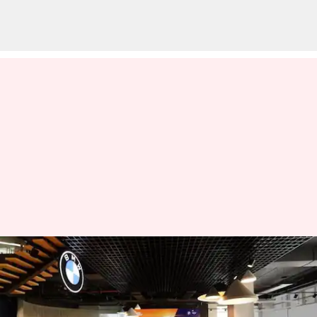
Retail.Next: இந்தியாவில்
கார்களை விற்பனை
செய்வதற்கான BMW இன்