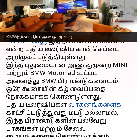
புதிய அணுகுமுறை
எழுதியவர்
Sep 16, 2024
05:01 pm
Venkatalakshmi V
செய்தி முன்னோட்டம்
BMWஇன் புதிய அணுகுமுறை
பிஎம்டபிள்யூ
இந்தியாவில் Retail.Next
என்ற புதிய டீலர்ஷிப் கான்செப்டை
அறிமுகப்படுத்தியுள்ளது.
இந்த புதுமையான அணுகுமுறை MINI
மற்றும் BMW Motorrad உட்பட
அனைத்து BMW பிராண்டுகளையும்
ஒரே கூரையின் கீழ் வைப்பதை
நோக்கமாகக் கொண்டுள்ளது.
புதிய டீலர்ஷிப்கள்
வாகனங்களைக்
காட்சிப்படுத்துவது மட்டுமல்லாமல்,
இந்த பிராண்டுகளின் பல்வேறு
பாகங்கள் மற்றும் சேவை