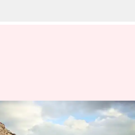
ஜனவரி 2025 முதல்
கார்களின் விலை உயர்வு;
ஹூண்டாயைத்