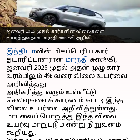
தொடர்ந்து மாருதி
சுஸூகியும் அறிவிப்பு
எழுதியவர்
Dec 06, 2024
07:21 pm
Sekar Chinnappan
ஜனவரி 2025 முதல் கார்களின் விலைகளை
உயர்த்துவதாக மாருதி சுஸுகி அறிவிப்பு
செய்தி முன்னோட்டம்
இந்தியா
வின் மிகப்பெரிய கார்
தயாரிப்பாளரான
மாருதி
சுஸூகி,
ஜனவரி 2025 முதல் அதன் முழு கார்
வரம்பிலும் 4% வரை விலை உயர்வை
அறிவித்தது.
அதிகரித்து வரும் உள்ளீட்டு
செலவுகளைக் காரணம் காட்டி இந்த
விலை உயர்வை அறிவித்துள்ளது.
மாடலைப் பொறுத்து இந்த விலை
உயர்வு மாறுபடும் என்று நிறுவனம்
கூறியது.