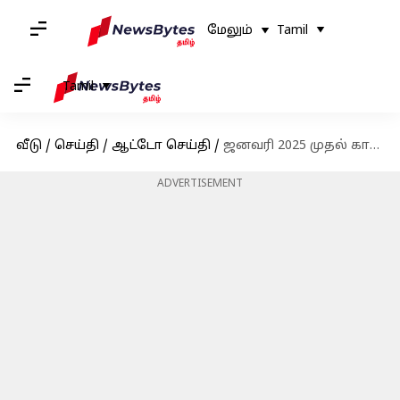
மேலும்
Tamil
Tamil
வீடு
/
செய்தி
/
ஆட்டோ செய்தி
/
ஜனவரி 2025 முதல் கார்களின் விலை உயர்வு; ஹூண்டாயைத் தொடர்ந்து மாருதி சுஸூகியும் அறிவிப்பு
ADVERTISEMENT