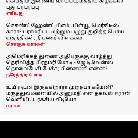
எகிப்தும் இணைய வாய்ப்பு; மத்திய கிழக்கில்
புது பரபரப்பு
எகிப்து
செகண்ட் ஹேண்ட் பிஎம்டபிள்யூ, மெர்சிடீஸ்
காரா? பராமரிப்பு மற்றும் பழுது குறித்த பொய்
வதந்திகள்; நிபுணர் விளக்கம்
சொகுசு கார்கள்
அமெரிக்கத் துணை அதிபருக்கு வாழ்த்து
தெரிவித்த பிரதமர்! மோடி - ஜே.டி.வேன்ஸ்
தொலைபேசி பேச்சு; பின்னணி என்ன?
நரேந்திர மோடி
உயிருடன் இருக்கிறாரா முஜ்தபா கமேனி?
மருத்துவமனையில் அனுமதி என தகவல்; ஈரான்
வெளியிட்ட ரகசிய வீடியோ
ஈரான்