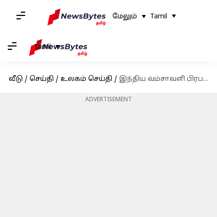
மேலும்
Tamil
Tamil
வீடு
/
செய்தி
/
உலகம் செய்தி
/
இந்திய வம்சாவளி பிரபல அமெரிக்க ஆய்வாளர் ஆஷ்லே டெல்லிஸ் கைது: என்ன காரணம்?
ADVERTISEMENT