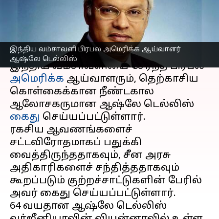
என்ன காரணம்?
எழுதியவர்
Oct 15, 2025
09:07 am
Venkatalakshmi V
செய்தி முன்னோட்டம்
இந்திய வம்சாவளி பிரபல அமெரிக்க ஆய்வாளர்
ஆஷ்லே டெல்லிஸ்
இந்திய வம்சாவளியை சேர்ந்த பிரபல
அமெரிக்க
ஆய்வாளரும், தெற்காசிய
கொள்கைக்கான நீண்டகால
ஆலோசகருமான ஆஷ்லே டெல்லிஸ்
கைது
செய்யப்பட்டுள்ளார்.
ரகசிய ஆவணங்களைச்
சட்டவிரோதமாகப் பதுக்கி
வைத்திருந்ததாகவும், சீன அரசு
அதிகாரிகளைச் சந்தித்ததாகவும்
கூறப்படும் குற்றச்சாட்டுகளின் பேரில்
அவர் கைது செய்யப்பட்டுள்ளார்.
64 வயதான ஆஷ்லே டெல்லிஸ்