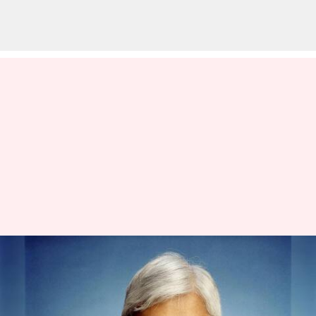
இந்திய வம்சாவளி பிரபல
அமெரிக்க ஆய்வாளர்
ஆஷ்லே டெல்லிஸ் கைது: