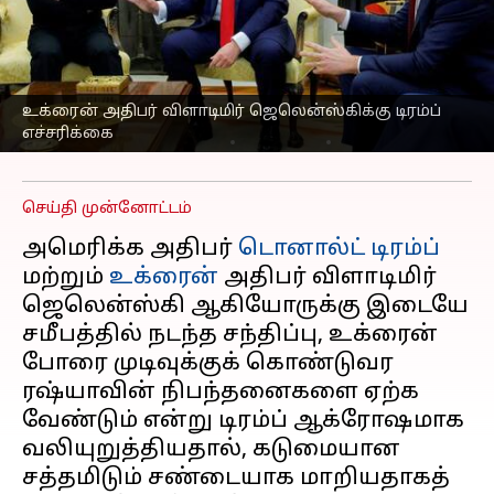
விளாடிமிர்
ஜெலென்ஸ்கிக்கு
டொனால்ட் டிரம்ப்
எச்சரிக்கை
உக்ரைன் அதிபர் விளாடிமிர் ஜெலென்ஸ்கிக்கு டிரம்ப்
எச்சரிக்கை
எழுதியவர்
Oct 20, 2025
07:19 pm
Sekar Chinnappan
செய்தி முன்னோட்டம்
அமெரிக்க அதிபர்
டொனால்ட் டிரம்ப்
மற்றும்
உக்ரைன்
அதிபர் விளாடிமிர்
ஜெலென்ஸ்கி ஆகியோருக்கு இடையே
சமீபத்தில் நடந்த சந்திப்பு, உக்ரைன்
போரை முடிவுக்குக் கொண்டுவர
ரஷ்யாவின் நிபந்தனைகளை ஏற்க
வேண்டும் என்று டிரம்ப் ஆக்ரோஷமாக
வலியுறுத்தியதால், கடுமையான
சத்தமிடும் சண்டையாக மாறியதாகத்