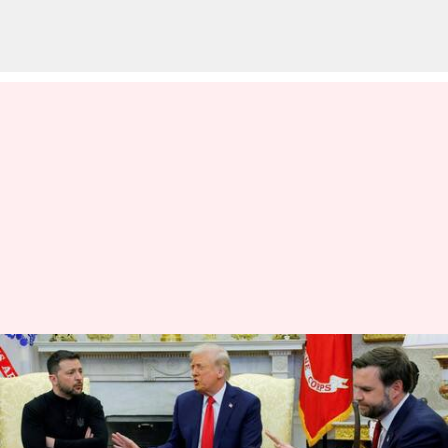
உக்ரைனை புடின்
அழித்துவிடுவார்;
உக்ரைன் அதிபர்