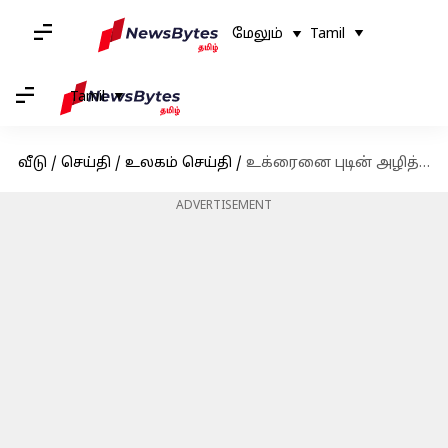
மேலும்
Tamil
Tamil
வீடு
/
செய்தி
/
உலகம் செய்தி
/
உக்ரைனை புடின் அழித்துவிடுவார்; உக்ரைன் அதிபர் விளாடிமிர் ஜெலென்ஸ்கிக்கு டொனால்ட் டிரம்ப் எச்சரிக்கை
ADVERTISEMENT