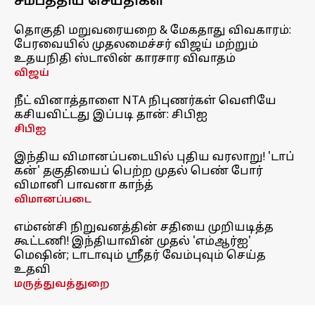
சமீபத்திய செய்திகள்
தொகுதி மறுவரையறை & மேகதாது விவகாரம்:
பேரவையில் முதலமைச்சர் விஜய் மற்றும்
உதயநிதி ஸ்டாலின் காரசார விவாதம்
விஜய்
நீட் வினாத்தாளை NTA நிபுணர்கள் வெளியே
கசியவிட்டது இப்படி தான்: சிபிஐ
சிபிஐ
இந்திய விமானப்படையில் புதிய வரலாறு! 'டாப்
கன்' தகுதியைப் பெற்ற முதல் பெண் போர்
விமானி பாவனா காந்த்
விமானப்படை
எம்என்சி நிறுவனத்தின் சதியை முறியடித்த
கூட்டணி! இந்தியாவின் முதல் 'எம்ஆர்ஐ'
மெஷின்; டாடாவும் ஸ்ரீதர் வேம்புவும் செய்த
உதவி
மருத்துவத்துறை