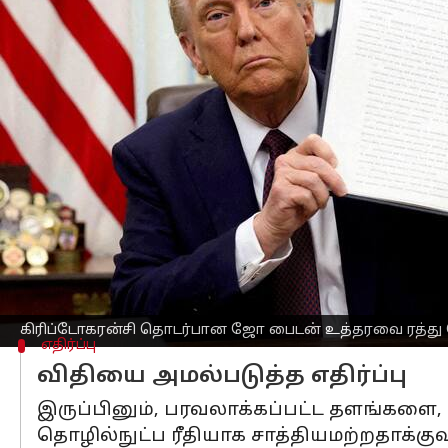
எழுதியவர்
Apr 11, 2025
08:14 pm
Sekar Chinnappan
செய்தி முன்னோட்டம்
ஒரு குறிப்பிடத்தக்க கொள்கை மாற்றத்தி
உள்நாட்டு வருவாய் சேவைக்கு (IRS) தெர
ஜனாதிபதி
டொனால்ட் டிரம்ப்
கையெழுத்தி
"DeFi தரகர் விதி" என்று அழைக்கப்படு
மாதங்களில் அறிமுகப்படுத்தப்பட்டது மற
"டிஜிட்டல் சொத்து விற்பனையை செயல
அறிக்கையிடல்" என்று அதிகாரப்பூர்வமா
கிரிப்டோகரன்சி தொடர்பான ஜோ பைடன் உத்தரவை ரத்து செ
எதிர்ப்பு
விதியை அமல்படுத்த எதிர்ப்பு
இருப்பினும், பரவலாக்கப்பட்ட தளங்கள
தொழில்நுட்ப ரீதியாக சாத்தியமற்றதாக்கு