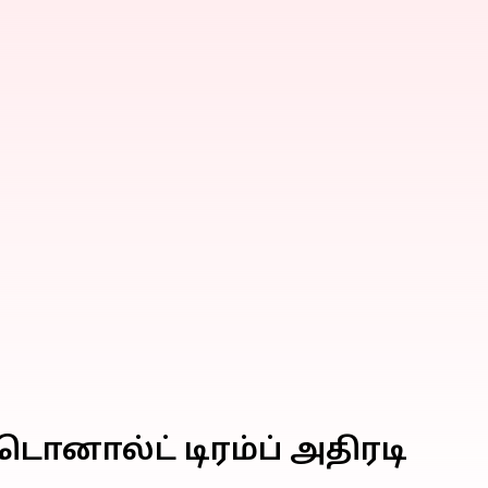
ொனால்ட் டிரம்ப் அதிரடி