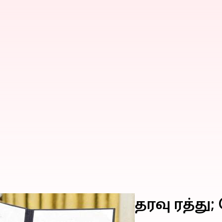
ஜோ பைடன் உத்தரவு ரத்து; ட