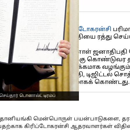
ல், பரவலாக்கப்பட்ட
கிரிப்டோகரன்சி
பரிம
ிவிக்க வேண்டும் என்ற விதியை ரத்து செய்
ட்டுள்ளார்.
ம் இந்த ஒழுங்குமுறை, முன்னாள் ஜனாதிபத
்றும் 2026 இல் நடைமுறைக்கு கொண்டுவர தி
்படுத்தும் சேவைகளை வழக்கமாக வழங்கும
க பெயரிடப்பட்ட இந்த விதி, டிஜிட்டல் ச
ய்தார் டொனால்ட் டிரம்ப்
ை, தானியங்கி மென்பொருள் பயன்பாடுகளை, த
வதற்காக கிரிப்டோகரன்சி ஆதரவாளர்கள் விதிய