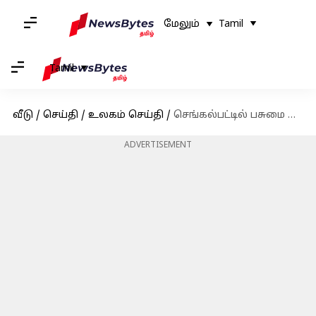
மேலும்
Tamil
Tamil
வீடு
/
செய்தி
/
உலகம் செய்தி
/
செங்கல்பட்டில் பசுமை ஹைட்ரஜன் உற்பத்தித் தொழிற்சாலை; தமிழக அரசு ஓமியம் நிறுவனத்துடன் ஒப்பந்தம்
ADVERTISEMENT