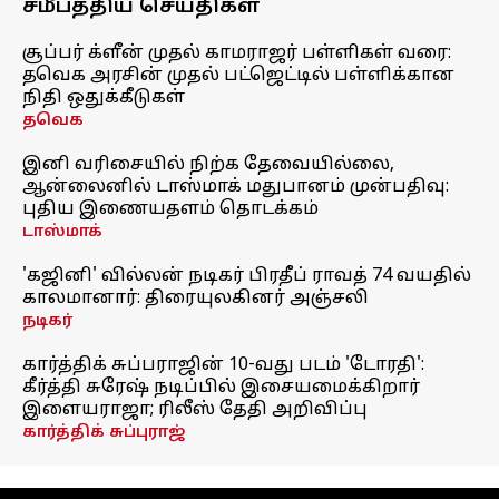
சமீபத்திய செய்திகள்
சூப்பர் க்ளீன் முதல் காமராஜர் பள்ளிகள் வரை:
தவெக அரசின் முதல் பட்ஜெட்டில் பள்ளிக்கான
நிதி ஒதுக்கீடுகள்
தவெக
இனி வரிசையில் நிற்க தேவையில்லை,
ஆன்லைனில் டாஸ்மாக் மதுபானம் முன்பதிவு:
புதிய இணையதளம் தொடக்கம்
டாஸ்மாக்
'கஜினி' வில்லன் நடிகர் பிரதீப் ராவத் 74 வயதில்
காலமானார்: திரையுலகினர் அஞ்சலி
நடிகர்
கார்த்திக் சுப்பராஜின் 10-வது படம் 'டோரதி':
கீர்த்தி சுரேஷ் நடிப்பில் இசையமைக்கிறார்
இளையராஜா; ரிலீஸ் தேதி அறிவிப்பு
கார்த்திக் சுப்புராஜ்