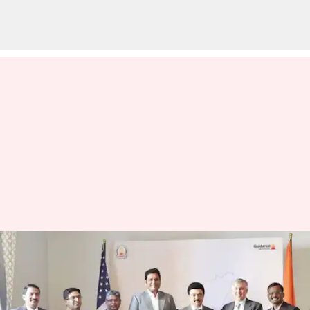
செங்கல்பட்டில் பசுமை
ஹைட்ரஜன் உற்பத்தித்
தொழிற்சாலை; தமிழக