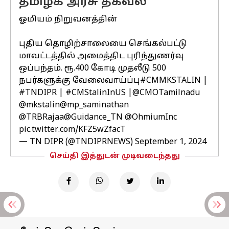
தமிழக அரசு தகவல்
ஓமியம் நிறுவனத்தின்
புதிய தொழிற்சாலையை செங்கல்பட்டு
மாவட்டத்தில் அமைத்திட புரிந்துணர்வு
ஒப்பந்தம். ரூ.400 கோடி முதலீடு 500
நபர்களுக்கு வேலைவாய்ப்பு
#CMMKSTALIN
|
#TNDIPR
|
#CMStalinInUS
|
@CMOTamilnadu
@mkstalin
@mp_saminathan
@TRBRajaa
@Guidance_TN
@OhmiumInc
pic.twitter.com/KFZ5wZfacT
— TN DIPR (@TNDIPRNEWS)
September 1, 2024
செய்தி இத்துடன் முடிவடைந்தது