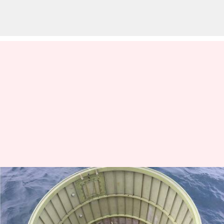
வட கொரிய உளவு
செயற்கைக்கோளின்
புகைப்படங்களை