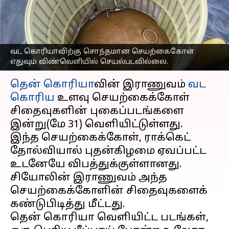
வெளியிட்ட தென்
கொரியா
எழுதியவர்
May 31, 2023
11:45 am
Sindhuja SM
வட கொரியாவிற்கு சொந்தமான செயற்கைகோள்
எதுவும் விண்வெளியில் செயல்படவில்லை.
செய்தி முன்னோட்டம்
தென் கொரியா
வின் இராணுவம்
வட
கொரிய
உளவு செயற்கைக்கோள்
சிதைவுகளின் புகைப்படங்களை
இன்று(மே 31) வெளியிட்டுள்ளது.
இந்த செயற்கைக்கோள், ராக்கெட்
தோல்வியால் புதன்கிழமை ஏவப்பட்ட
உடனேயே விபத்துக்குள்ளானது.
சியோலின் இராணுவம் அந்த
செயற்கைக்கோளின் சிதைவுகளைக்
கண்டுபிடித்து மீட்டது.
தென் கொரியா வெளியிட்ட படங்கள்,