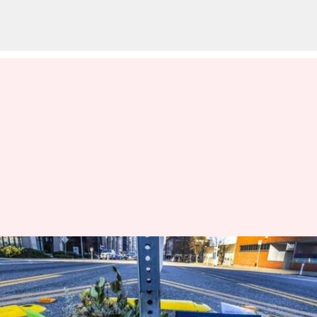
ஆந்திர மாணவியின்
மரணம் குறித்து
கிண்டலடித்த அமெரிக்க