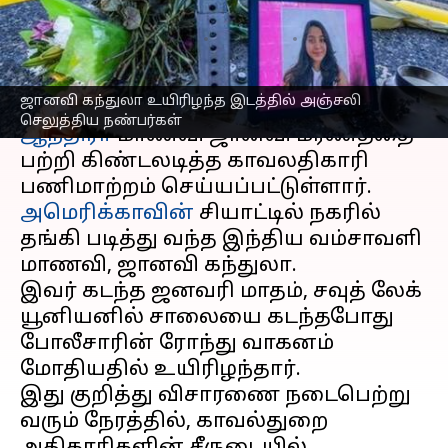
போலீசார் பணிமாற்றம்
எழுதியவர்
Sep 29, 2023
01:26 pm
Venkatalakshmi V
செய்தி முன்னோட்டம்
ஜானவி கந்துலா உயிரிழந்த இடத்தில் அஞ்சலி
செலுத்திய நண்பர்கள்
ஆந்திரா
மாணவி ஜான்வி மரணத்தை
பற்றி கிண்டலடித்த காவலதிகாரி
அமெரிக்காவின்
சியாட்டில் நகரில்
தங்கி படித்து வந்த இந்திய வம்சாவளி
மாணவி, ஜானவி கந்துலா.
இவர் கடந்த ஜனவரி மாதம், சவுத் லேக்
யூனியனில் சாலையை கடந்தபோது
போலீசாரின் ரோந்து வாகனம்
மோதியதில் உயிரிழந்தார்.
இது குறித்து விசாரணை நடைபெற்று
வரும் நேரத்தில், காவல்துறை