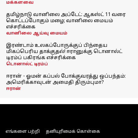
மக்களவை
தமிழ்நாடு வானிலை அப்டேட்: ஆகஸ்ட் 11 வரை
கொட்டப்போகும் மழை; வானிலை மையம்
எச்சரிக்கை
வானிலை ஆய்வு மையம்
இரண்டாம் உலகப்போருக்குப் பிந்தைய
மிகப்பெரிய தாக்குதல்! ஈரானுக்கு டொனால்ட்
டிரம்ப் பகிரங்க எச்சரிக்கை
டொனால்ட் டிரம்ப்
ஈரான் - ஓமன் கப்பல் போக்குவரத்து ஒப்பந்தம்:
அமெரிக்காவுடன் அமைதி திரும்புமா?
ஈரான்
எங்களை பற்றி
தனியுரிமைக் கொள்கை